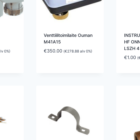
Venttiilitoimilaite Ouman
INSTR
M41A15
HF ONN
LSZH 4
€
350.00
lv 0%)
(
€
278.88
alv 0%)
€
1.00
(