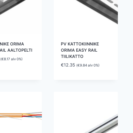
NNIKE ORIMA
PV KATTOKIINNIKE
AIL AALTOPELTI
ORIMA EASY RAIL
TIILIKATTO
(
€
8.17
alv 0%)
€
12.35
(
€
9.84
alv 0%)