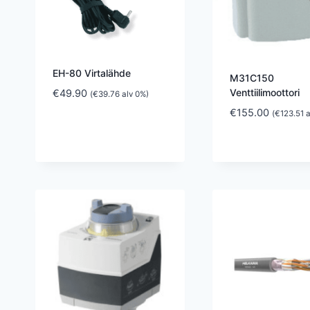
EH-80 Virtalähde
M31C150
Venttiilimoottori
€
49.90
(
€
39.76
alv 0%)
€
155.00
(
€
123.51
a