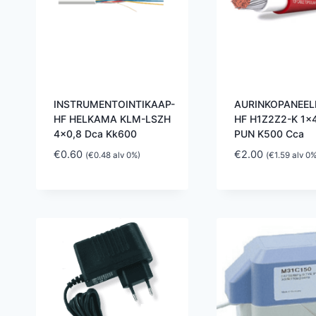
INSTRUMENTOINTIKAAP-
AURINKOPANEELI
HF HELKAMA KLM-LSZH
HF H1Z2Z2-K 1×
4×0,8 Dca Kk600
PUN K500 Cca
€
0.60
€
2.00
(
€
0.48
alv 0%)
(
€
1.59
alv 0%