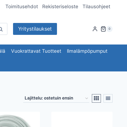
Toimitusehdot
Rekisteriseloste
Tilausohjeet
Yritystilaukset
aku
0
lä
Vuokrattavat Tuotteet
Ilmalämpöpumput