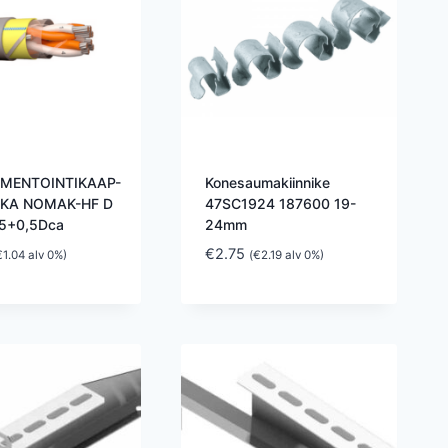
UMENTOINTIKAAP-
Konesaumakiinnike
AKA NOMAK-HF D
47SC1924 187600 19-
5+0,5Dca
24mm
€
2.75
€
1.04
alv 0%)
(
€
2.19
alv 0%)