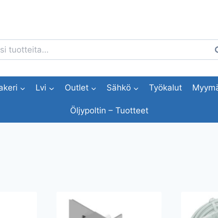
i:
H
akeri
Lvi
Outlet
Sähkö
Työkalut
Myymä
Öljypoltin – Tuotteet