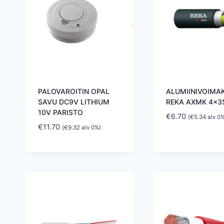
PALOVAROITIN OPAL
ALUMIINIVOIMA
SAVU DC9V LITHIUM
REKA AXMK 4×3
10V PARISTO
€
6.70
(
€
5.34
alv 0%
€
11.70
(
€
9.32
alv 0%)