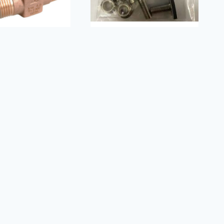
ttiili
Asennustarvikepakkaus
Orima – EASY RAIL
Hintaluokka:
0
–
€
333.00
Ruuvit rivi – Orima
€165.00
€
4.80
-
(
€
3.82
alv 0%)
€333.00