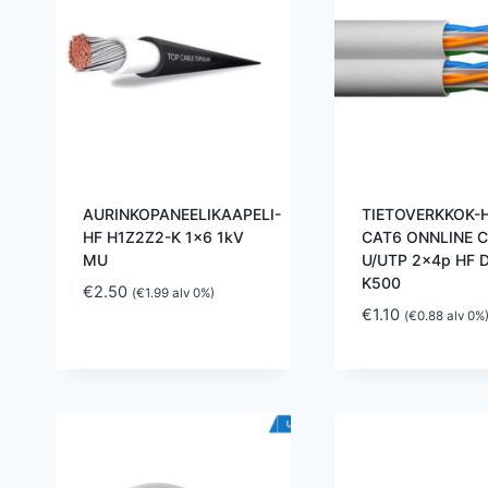
AURINKOPANEELIKAAPELI-
TIETOVERKKOK-
HF H1Z2Z2-K 1×6 1kV
CAT6 ONNLINE 
MU
U/UTP 2x4p HF 
K500
€
2.50
(
€
1.99
alv 0%)
€
1.10
(
€
0.88
alv 0%