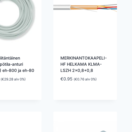
iitäntäinen
MERKINANTOKAAPELI-
pötila-anturi
HF HELKAMA KLMA-
 eh-800 ja eh-80
LSZH 2×0,8+0,8
€
0.95
(
€
29.28
alv 0%)
(
€
0.76
alv 0%)