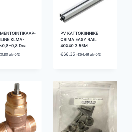
UMENTOINTIKAAP-
PV KATTOKIINNIKE
LINE KLMA-
ORIMA EASY RAIL
×0,8+0,8 Dca
40X40 3.55M
€
68.35
€
0.80
alv 0%)
(
€
54.46
alv 0%)