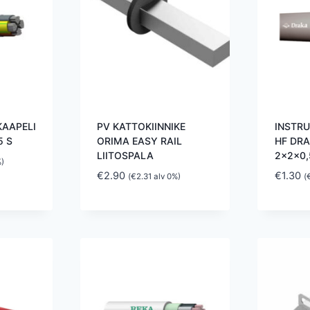
KAAPELI
PV KATTOKIINNIKE
INSTR
5 S
ORIMA EASY RAIL
HF DR
LIITOSPALA
2x2x0,
)
€
2.90
€
1.30
(
€
2.31
alv 0%)
(