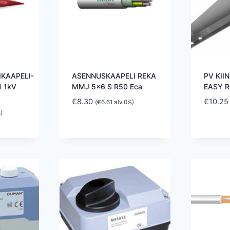
KAAPELI-
ASENNUSKAAPELI REKA
PV KII
4 1kV
MMJ 5×6 S R50 Eca
EASY R
€
8.30
€
10.25
(
€
6.61
alv 0%)
)