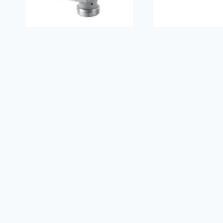
Venttiilimoottori
INSTRUMENTOIN
SAT31.008 5,5 mm, 300
HF HELKAMA NO
N, 3-piste, 230V, 8s,
2x2x0,5+0,5 Dc
käsisäätö
PK200
€
308.00
€
1.00
(
€
245.42
alv 0%)
(
€
0.80
alv 0%