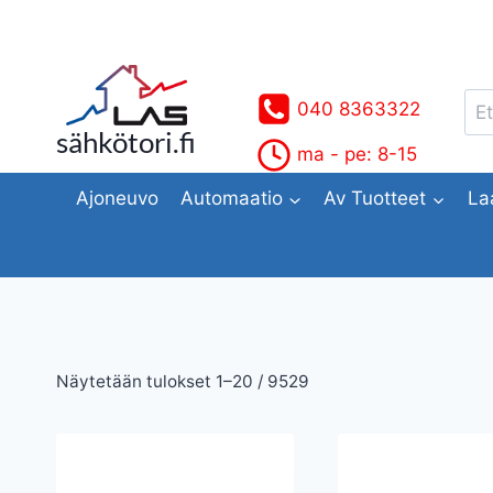
Siirry
sisältöön
Ets
040 8363322
sähkötori.fi
ma - pe: 8-15
Ajoneuvo
Automaatio
Av Tuotteet
La
Suosituimmat
Näytetään tulokset 1–20 / 9529
ensin