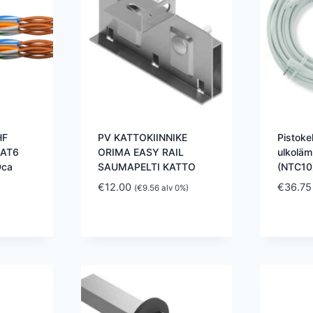
HF
PV KATTOKIINNIKE
Pistokel
CAT6
ORIMA EASY RAIL
ulkoläm
Dca
SAUMAPELTI KATTO
(NTC10)
€
12.00
€
36.75
(
€
9.56
alv 0%)
)