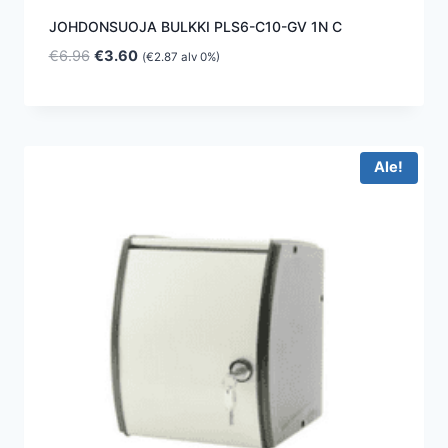
JOHDONSUOJA BULKKI PLS6-C10-GV 1N C
Alkuperäinen
Nykyinen
€
6.96
€
3.60
(
€
2.87
alv 0%)
hinta
hinta
oli:
on:
€6.96.
€3.60.
Ale!