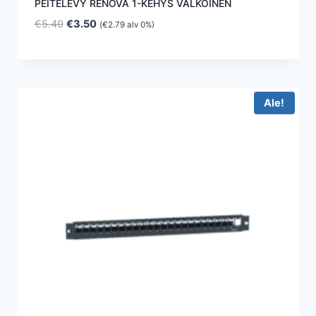
PEITELEVY RENOVA 1-KEHYS VALKOINEN
Alkuperäinen
Nykyinen
€
5.40
€
3.50
(
€
2.79
alv 0%)
hinta
hinta
oli:
on:
€5.40.
€3.50.
Ale!