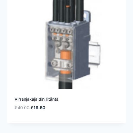
Virranjakaja din liitäntä
Alkuperäinen
Nykyinen
€
40.00
€
19.50
hinta
hinta
oli:
on:
€40.00.
€19.50.