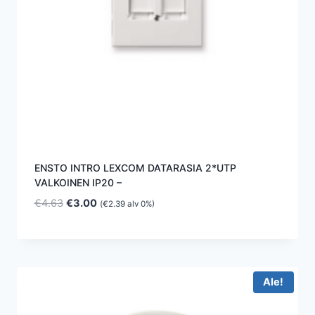
ENSTO INTRO LEXCOM DATARASIA 2*UTP
VALKOINEN IP20 –
Alkuperäinen
Nykyinen
€
4.63
€
3.00
(
€
2.39
alv 0%)
hinta
hinta
oli:
on:
€4.63.
€3.00.
Ale!