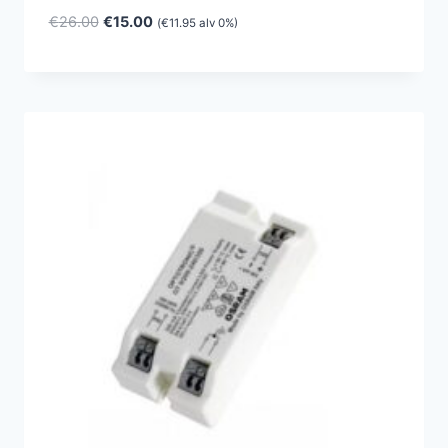
Alkuperäinen
Nykyinen
€
26.00
€
15.00
(
€
11.95
alv 0%)
hinta
hinta
oli:
on:
€26.00.
€15.00.