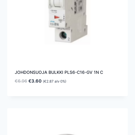
JOHDONSUOJA BULKKI PLS6-C16-GV 1N C
Alkuperäinen
Nykyinen
€
6.96
€
3.60
(
€
2.87
alv 0%)
hinta
hinta
oli:
on:
€6.96.
€3.60.