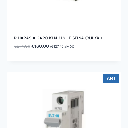
PIHARASIA GARO KLN 216-1F SEINÄ (BULKKI)
Alkuperäinen
Nykyinen
€
274.00
€
160.00
(
€
127.49
alv 0%)
hinta
hinta
oli:
on:
€274.00.
€160.00.
Ale!