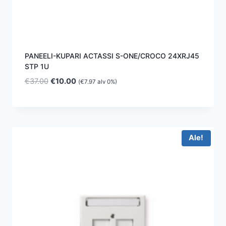
PANEELI-KUPARI ACTASSI S-ONE/CROCO 24XRJ45
STP 1U
Alkuperäinen
Nykyinen
€
37.00
€
10.00
(
€
7.97
alv 0%)
hinta
hinta
oli:
on:
€37.00.
€10.00.
Ale!