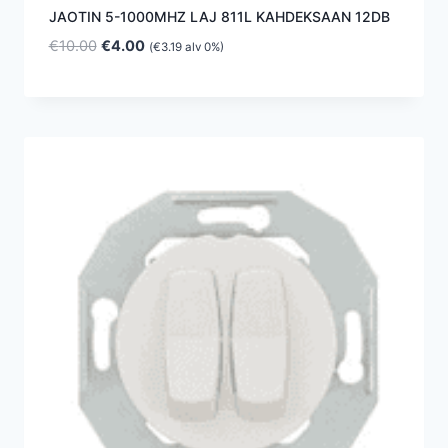
JAOTIN 5-1000MHZ LAJ 811L KAHDEKSAAN 12DB
Alkuperäinen
Nykyinen
€
10.00
€
4.00
(
€
3.19
alv 0%)
hinta
hinta
oli:
on:
€10.00.
€4.00.