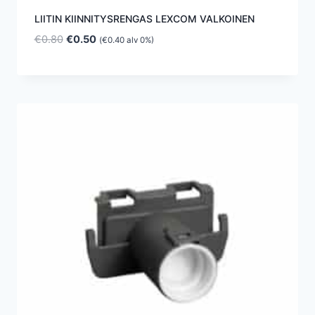
LIITIN KIINNITYSRENGAS LEXCOM VALKOINEN
Alkuperäinen
Nykyinen
€
0.80
€
0.50
(
€
0.40
alv 0%)
hinta
hinta
oli:
on:
€0.80.
€0.50.