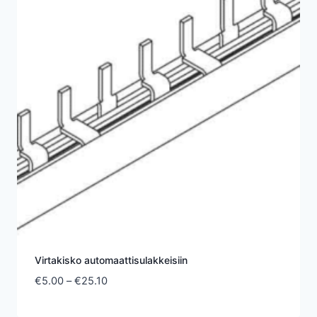
Virtakisko automaattisulakkeisiin
Hintaluokka:
€
5.00
–
€
25.10
€5.00
-