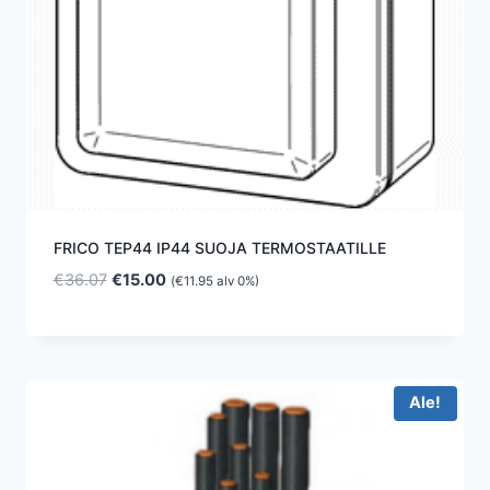
FRICO TEP44 IP44 SUOJA TERMOSTAATILLE
Alkuperäinen
Nykyinen
€
36.07
€
15.00
(
€
11.95
alv 0%)
hinta
hinta
oli:
on:
€36.07.
€15.00.
Ale!