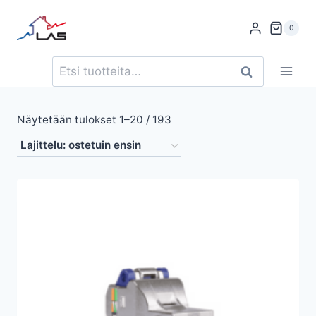
Siirry
sisältöön
0
Etsi:
Haku
Suosituimmat
Näytetään tulokset 1–20 / 193
ensin