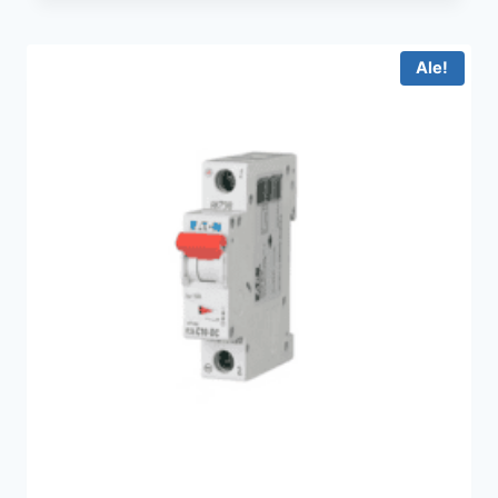
€25.10
Ale!