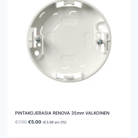
PINTAKOJERASIA RENOVA 35mm VALKOINEN
Alkuperäinen
Nykyinen
€
7.90
€
5.00
(
€
3.98
alv 0%)
hinta
hinta
oli:
on: