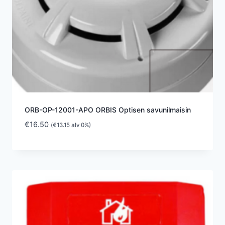
ORB-OP-12001-APO ORBIS Optisen savunilmaisin
€
16.50
(
€
13.15
alv 0%)