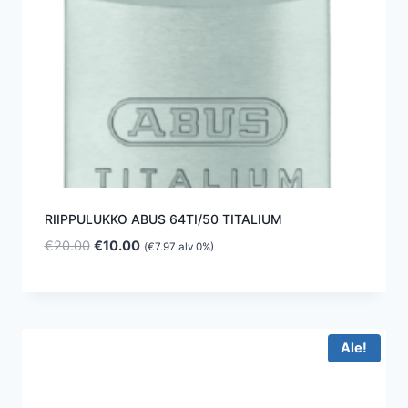
RIIPPULUKKO ABUS 64TI/50 TITALIUM
Alkuperäinen
Nykyinen
€
20.00
€
10.00
(
€
7.97
alv 0%)
hinta
hinta
oli:
on:
€20.00.
€10.00.
Ale!