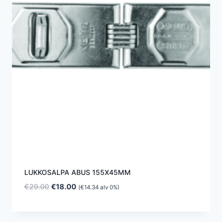
LUKKOSALPA ABUS 155X45MM
Alkuperäinen
Nykyinen
€
29.00
€
18.00
(
€
14.34
alv 0%)
hinta
hinta
oli:
on:
€29.00.
€18.00.