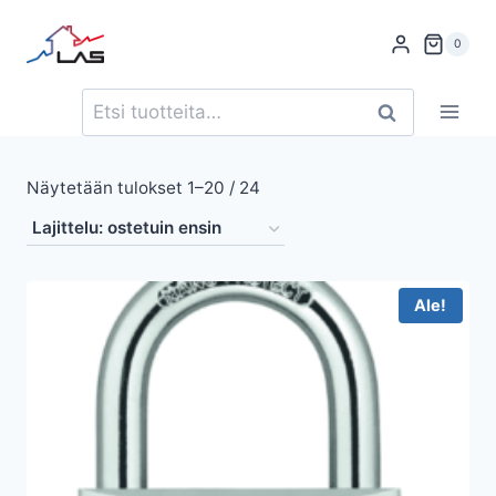
Siirry
sisältöön
0
Etsi:
Haku
Suosituimmat
Näytetään tulokset 1–20 / 24
ensin
Ale!