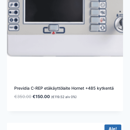
Previdia C-REP etäkäyttölaite Hornet +485 kytkentä
Alkuperäinen
Nykyinen
€
350.00
€
150.00
(
€
119.52
alv 0%)
hinta
hinta
oli:
on:
€350.00.
€150.00.
Ale!