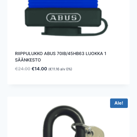
RIIPPULUKKO ABUS 70IB/45HB63 LUOKKA 1
SÄÄNKESTO
Alkuperäinen
Nykyinen
€
24.00
€
14.00
(
€
11.16
alv 0%)
hinta
hinta
oli:
on:
€24.00.
€14.00.
Ale!