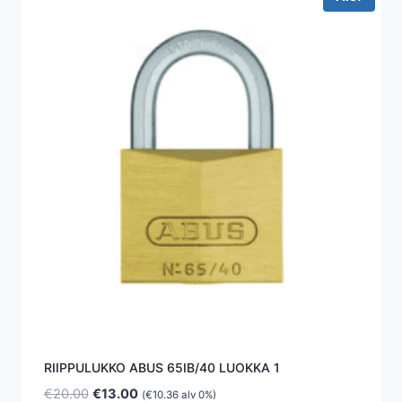
RIIPPULUKKO ABUS 65IB/40 LUOKKA 1
Alkuperäinen
Nykyinen
€
20.00
€
13.00
(
€
10.36
alv 0%)