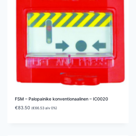
FSM – Palopainike konventionaalinen – IC0020
€
83.50
(
€
66.53
alv 0%)