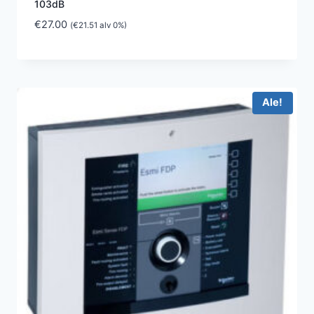
103dB
€
27.00
(
€
21.51
alv 0%)
Ale!