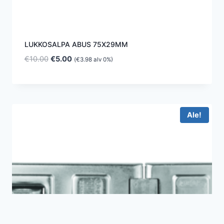
LUKKOSALPA ABUS 75X29MM
Alkuperäinen
Nykyinen
€
10.00
€
5.00
(
€
3.98
alv 0%)
hinta
hinta
oli:
on:
€10.00.
€5.00.
Ale!