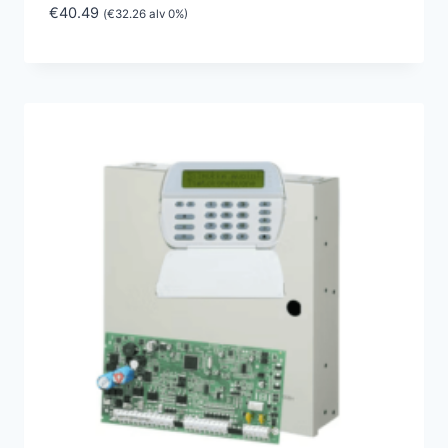
€
40.49
(
€
32.26
alv 0%)