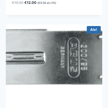
Alkuperäinen
Nykyinen
€
19.00
€
12.00
(
€
9.56
alv 0%)
hinta
hinta
oli:
on:
€19.00.
€12.00.
Ale!