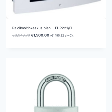
Paloilmoitinkeskus pieni – FDP221/FI
Alkuperäinen
Nykyinen
€
3,949.70
€
1,500.00
(
€
1,195.22
alv 0%)
hinta
hinta
oli:
on:
€3,949.70.
€1,500.00.