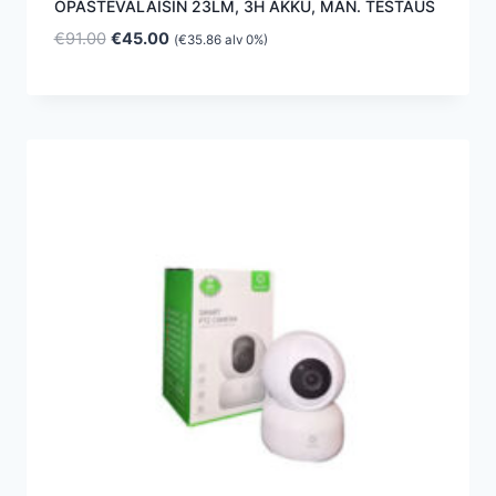
OPASTEVALAISIN 23LM, 3H AKKU, MAN. TESTAUS
Alkuperäinen
Nykyinen
€
91.00
€
45.00
(
€
35.86
alv 0%)
hinta
hinta
oli:
on:
€91.00.
€45.00.