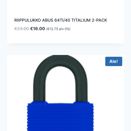
RIIPPULUKKO ABUS 64TI/40 TITALIUM 2-PACK
Alkuperäinen
Nykyinen
€
23.00
€
16.00
(
€
12.75
alv 0%)
hinta
hinta
oli:
on:
€23.00.
€16.00.
Ale!