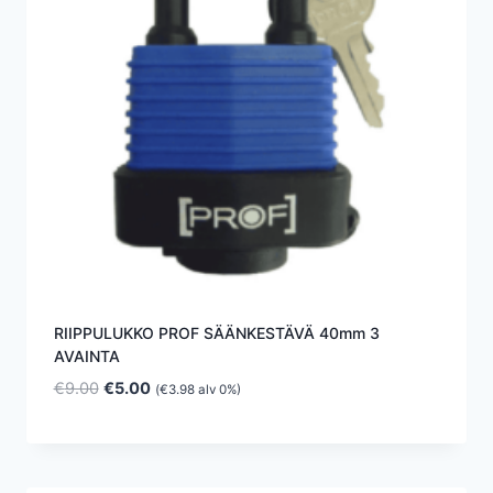
RIIPPULUKKO PROF SÄÄNKESTÄVÄ 40mm 3
AVAINTA
Alkuperäinen
Nykyinen
€
9.00
€
5.00
(
€
3.98
alv 0%)
hinta
hinta
oli:
on:
€9.00.
€5.00.