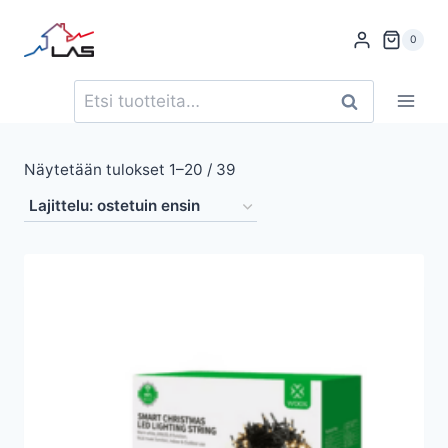
Siirry
sisältöön
0
Etsi:
Haku
Suosituimmat
Näytetään tulokset 1–20 / 39
ensin