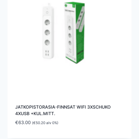
JATKOPISTORASIA-FINNSAT WIFI 3XSCHUKO
4XUSB +KUL.MITT.
€
63.00
(
€
50.20
alv 0%)