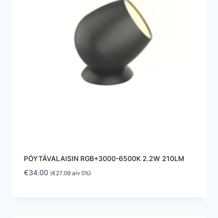
PÖYTÄVALAISIN RGB+3000-6500K 2.2W 210LM
€
34.00
(
€
27.09
alv 0%)