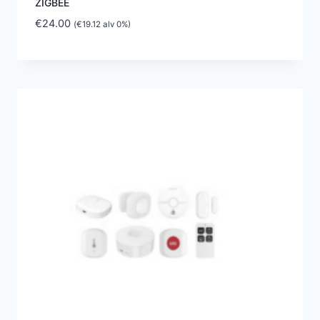
ZIGBEE
€
24.00
(
€
19.12
alv 0%)