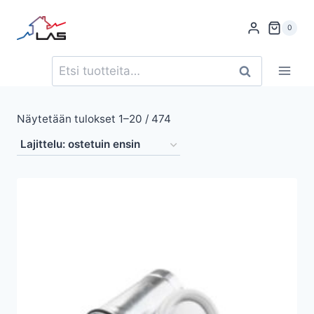
Siirry
sisältöön
0
Etsi:
Haku
Suosituimmat
Näytetään tulokset 1–20 / 474
ensin