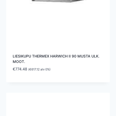
LIESIKUPU THERMEX HARWICH II 90 MUSTA ULK.
MOOT.
€
774.48
(
€
617.12
alv 0%)