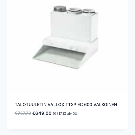
TALOTUULETIN VALLOX TTXP EC 600 VALKOINEN
Alkuperäinen
Nykyinen
€
757.70
€
649.00
(
€
517.13
alv 0%)
hinta
hinta
oli:
on:
€757.70.
€649.00.