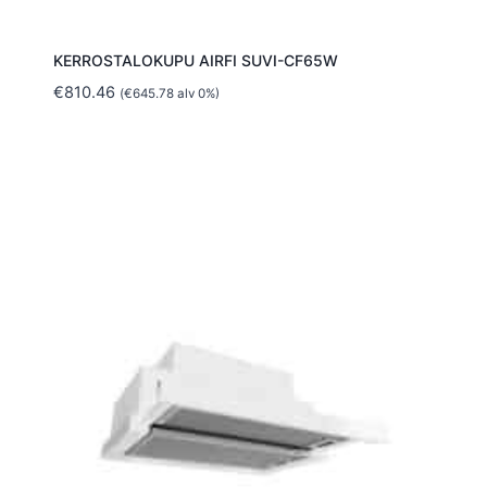
KERROSTALOKUPU AIRFI SUVI-CF65W
€
810.46
(
€
645.78
alv 0%)