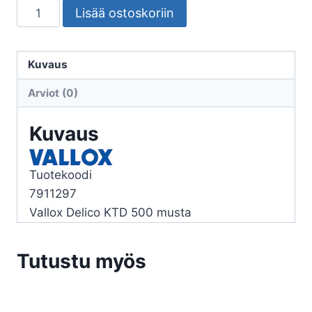
LIESIKUPU
Lisää ostoskoriin
VALLOX
DELICO
KTD
Kuvaus
500
Arviot (0)
MUSTA
määrä
Kuvaus
Tuotekoodi
7911297
Vallox Delico KTD 500 musta
Tutustu myös