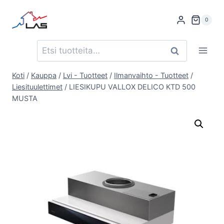
Siirry
sisältöön
0
Etsi:
Haku
Koti
/
Kauppa
/
Lvi - Tuotteet
/
Ilmanvaihto - Tuotteet
/
Liesituulettimet
/
LIESIKUPU VALLOX DELICO KTD 500
MUSTA