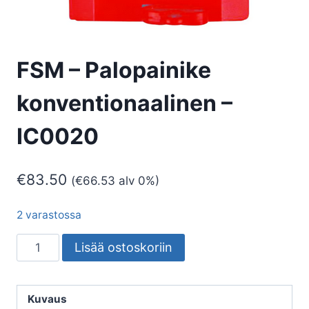
FSM – Palopainike
konventionaalinen –
IC0020
€
83.50
(
€
66.53
alv 0%)
2 varastossa
FSM
Lisää ostoskoriin
-
Palopainike
konventionaalinen
Kuvaus