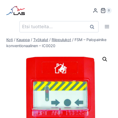
Siirry
sisältöön
0
Etsi:
Haku
Koti
/
Kauppa
/
Työkalut
/
Riippulukot
/
FSM – Palopainike
konventionaalinen – IC0020