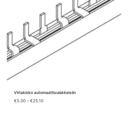
Virtakisko automaattisulakkeisiin
Hintaluokka:
€
5.00
–
€
25.10
€5.00
-
€25.10