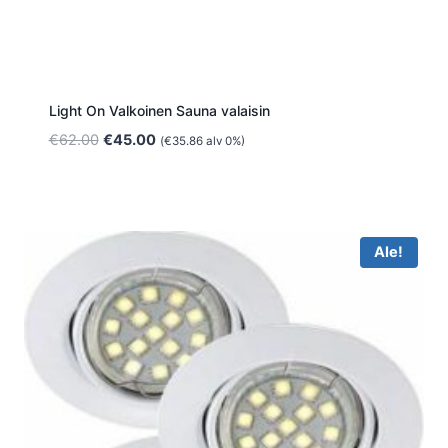
Light On Valkoinen Sauna valaisin
Alkuperäinen
Nykyinen
€
62.00
€
45.00
(
€
35.86
alv 0%)
hinta
hinta
oli:
on:
€62.00.
€45.00.
Ale!