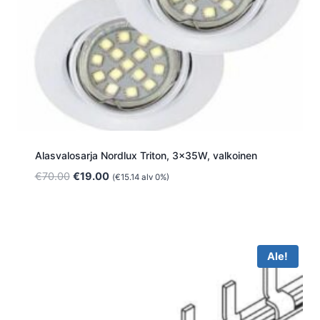
Alasvalosarja Nordlux Triton, 3x35W, valkoinen
Alkuperäinen
Nykyinen
€
70.00
€
19.00
(
€
15.14
alv 0%)
hinta
hinta
oli:
on:
€70.00.
€19.00.
Ale!