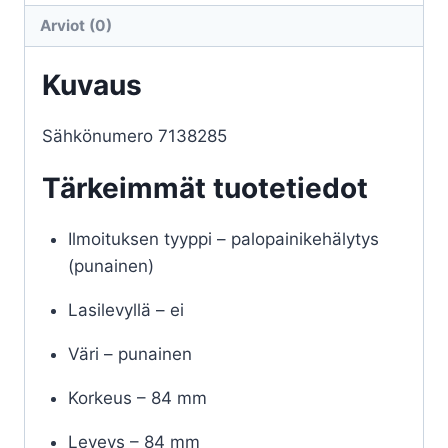
-
Arviot (0)
IC0020
määrä
Kuvaus
Sähkönumero 7138285
Tärkeimmät tuotetiedot
Ilmoituksen tyyppi – palopainikehälytys
(punainen)
Lasilevyllä – ei
Väri – punainen
Korkeus – 84 mm
Leveys – 84 mm