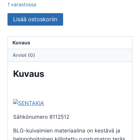
1 varastossa
Pyyhekuivain
Lisää ostoskoriin
BLG
-
BLG-
Kuvaus
85
Arviot (0)
L
killotettu
Kuvaus
rst
-
SENTAKIA
määrä
Sähkönumero 8112512
BLG-kuivaimien materiaalina on kestävä ja
helppohoitoinen kiillotettu ruostumaton teräs.