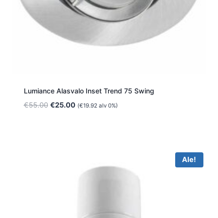
Lumiance Alasvalo Inset Trend 75 Swing
Alkuperäinen
Nykyinen
€
55.00
€
25.00
(
€
19.92
alv 0%)
hinta
hinta
oli:
on:
€55.00.
€25.00.
Ale!