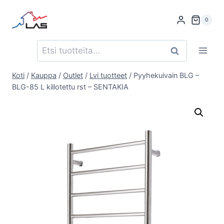
Siirry
sisältöön
0
Etsi:
Haku
Koti
/
Kauppa
/
Outlet
/
Lvi tuotteet
/
Pyyhekuivain BLG –
BLG-85 L killotettu rst – SENTAKIA