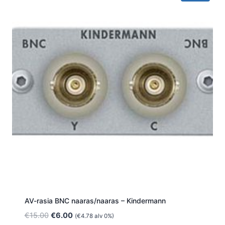
AV-rasia BNC naaras/naaras – Kindermann
Alkuperäinen
Nykyinen
€
15.00
€
6.00
(
€
4.78
alv 0%)