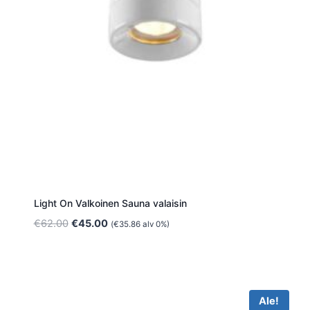
Light On Valkoinen Sauna valaisin
Alkuperäinen
Nykyinen
€
62.00
€
45.00
(
€
35.86
alv 0%)
hinta
hinta
oli:
on:
€62.00.
€45.00.
Ale!