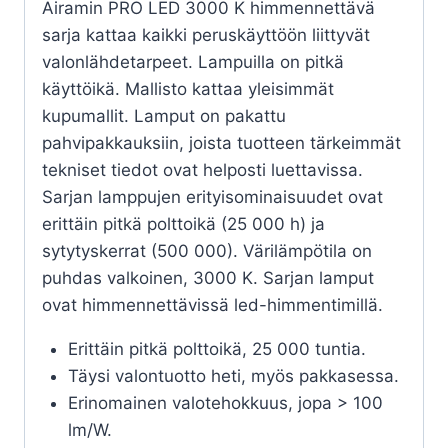
Airamin PRO LED 3000 K himmennettävä
sarja kattaa kaikki peruskäyttöön liittyvät
valonlähdetarpeet. Lampuilla on pitkä
käyttöikä. Mallisto kattaa yleisimmät
kupumallit. Lamput on pakattu
pahvipakkauksiin, joista tuotteen tärkeimmät
tekniset tiedot ovat helposti luettavissa.
Sarjan lamppujen erityisominaisuudet ovat
erittäin pitkä polttoikä (25 000 h) ja
sytytyskerrat (500 000). Värilämpötila on
puhdas valkoinen, 3000 K. Sarjan lamput
ovat himmennettävissä led-himmentimillä.
Erittäin pitkä polttoikä, 25 000 tuntia.
Täysi valontuotto heti, myös pakkasessa.
Erinomainen valotehokkuus, jopa > 100
lm/W.