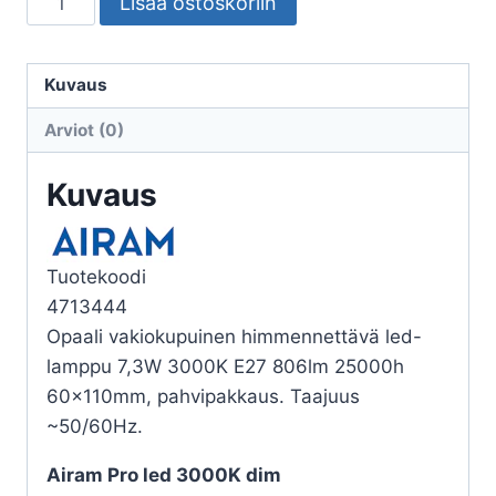
Lisää ostoskoriin
LAMPPU
PRO
DIM
Kuvaus
A60
Arviot (0)
830
806lm
Kuvaus
E27
DIM
OP
Tuotekoodi
määrä
4713444
Opaali vakiokupuinen himmennettävä led-
lamppu 7,3W 3000K E27 806lm 25000h
60x110mm, pahvipakkaus. Taajuus
~50/60Hz.
Airam Pro led 3000K dim