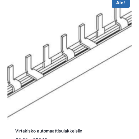
Ale!
Virtakisko automaattisulakkeisiin