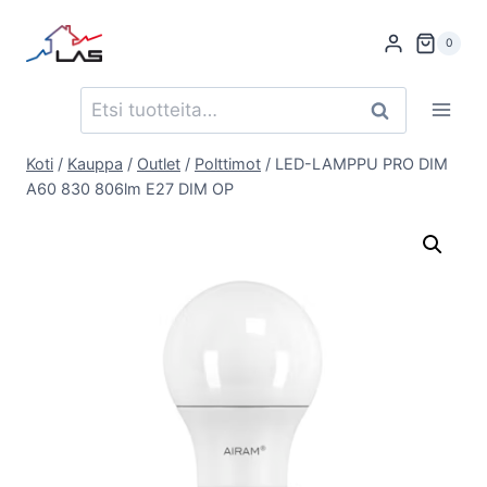
Siirry
sisältöön
0
Etsi:
Haku
Koti
/
Kauppa
/
Outlet
/
Polttimot
/
LED-LAMPPU PRO DIM
A60 830 806lm E27 DIM OP