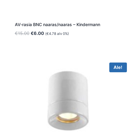
AV-rasia BNC naaras/naaras – Kindermann
Alkuperäinen
Nykyinen
€
15.00
€
6.00
(
€
4.78
alv 0%)
hinta
hinta
oli:
on:
€15.00.
€6.00.
Ale!