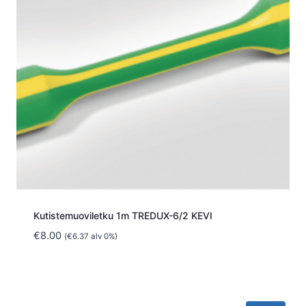
Kutistemuoviletku 1m TREDUX-6/2 KEVI
€
8.00
(
€
6.37
alv 0%)