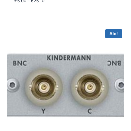
Hintaluokka:
€
5.00
–
€
25.10
€5.00
-
€25.10
Ale!