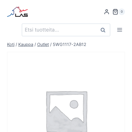
Siirry
sisältöön
0
Etsi:
Haku
Koti
/
Kauppa
/
Outlet
/
5WG1117-2AB12