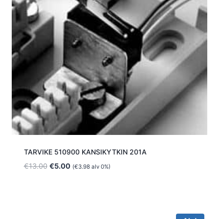
TARVIKE 510900 KANSIKYTKIN 201A
Alkuperäinen
Nykyinen
€
13.00
€
5.00
(
€
3.98
alv 0%)
hinta
hinta
oli:
on:
€13.00.
€5.00.