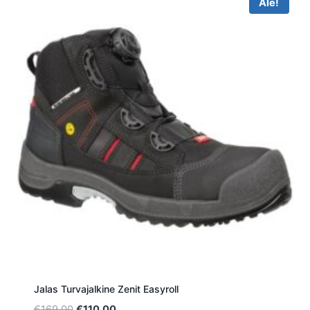
Ale!
Jalas Turvajalkine Zenit Easyroll
Alkuperäinen
Nykyinen
€
169.00
€
110.00