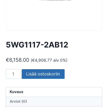
5WG1117-2AB12
€
6,158.00
(
€
4,906.77
alv 0%)
5WG1117-
Lisää ostoskoriin
2AB12
määrä
Kuvaus
Arviot (0)