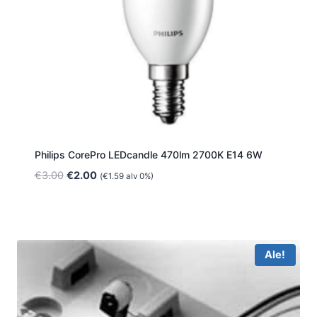
Philips CorePro LEDcandle 470lm 2700K E14 6W
Alkuperäinen
Nykyinen
€
3.00
€
2.00
(
€
1.59
alv 0%)
hinta
hinta
oli:
on:
€3.00.
€2.00.
Ale!