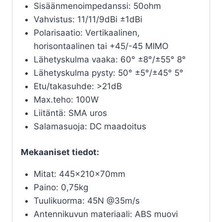
Sisäänmenoimpedanssi: 50ohm
Vahvistus: 11/11/9dBi ±1dBi
Polarisaatio: Vertikaalinen,
horisontaalinen tai +45/-45 MIMO
Lähetyskulma vaaka: 60° ±8°/±55° 8°
Lähetyskulma pysty: 50° ±5°/±45° 5°
Etu/takasuhde: >21dB
Max.teho: 100W
Liitäntä: SMA uros
Salamasuoja: DC maadoitus
Mekaaniset tiedot:
Mitat: 445×210×70mm
Paino: 0,75kg
Tuulikuorma: 45N @35m/s
Antennikuvun materiaali: ABS muovi