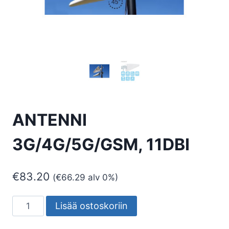
ANTENNI
3G/4G/5G/GSM, 11DBI
€
83.20
(
€
66.29
alv 0%)
ANTENNI
Lisää ostoskoriin
3G/4G/5G/GSM,