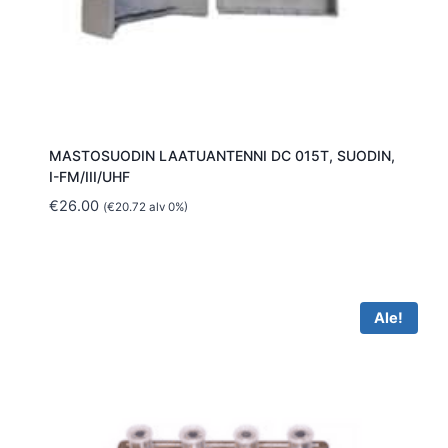
MASTOSUODIN LAATUANTENNI DC 015T, SUODIN,
I-FM/III/UHF
€
26.00
(
€
20.72
alv 0%)
Ale!