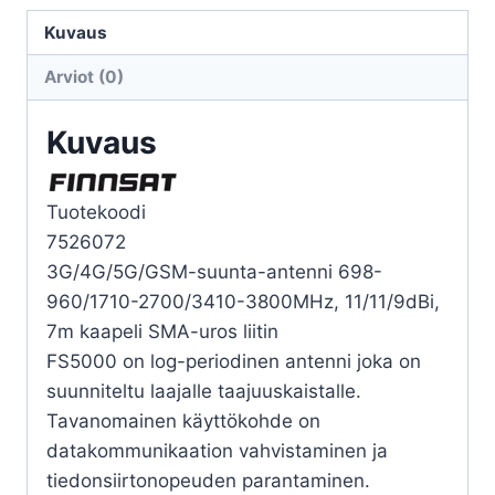
11DBI
määrä
Kuvaus
Arviot (0)
Kuvaus
Tuotekoodi
7526072
3G/4G/5G/GSM-suunta-antenni 698-
960/1710-2700/3410-3800MHz, 11/11/9dBi,
7m kaapeli SMA-uros liitin
FS5000 on log-periodinen antenni joka on
suunniteltu laajalle taajuuskaistalle.
Tavanomainen käyttökohde on
datakommunikaation vahvistaminen ja
tiedonsiirtonopeuden parantaminen.