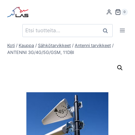
Siirry
sisältöön
0
Etsi:
Haku
Koti
/
Kauppa
/
Sähkötarvikkeet
/
Antenni tarvikkeet
/
ANTENNI 3G/4G/5G/GSM, 11DBI