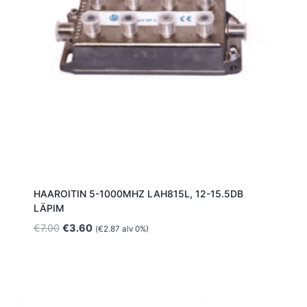
HAAROITIN 5-1000MHZ LAH815L, 12-15.5DB
LÄPIM
Alkuperäinen
Nykyinen
€
7.00
€
3.60
(
€
2.87
alv 0%)
hinta
hinta
oli:
on:
€7.00.
€3.60.