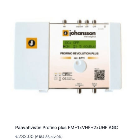
Päävahvistin Profino plus FM+1xVHF+2xUHF AGC
€
232.00
(
€
184.86
alv 0%)