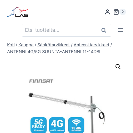
Siirry
sisältöön
0
Etsi:
Haku
Koti
/
Kauppa
/
Sähkötarvikkeet
/
Antenni tarvikkeet
/
ANTENNI 4G/5G SUUNTA-ANTENNI 11-14DBI