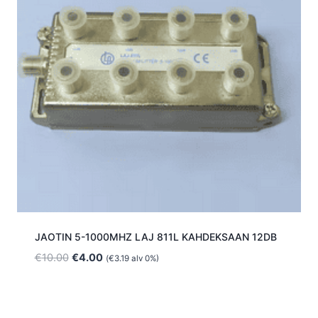
JAOTIN 5-1000MHZ LAJ 811L KAHDEKSAAN 12DB
Alkuperäinen
Nykyinen
€
10.00
€
4.00
(
€
3.19
alv 0%)
hinta
hinta
oli:
on:
€10.00.
€4.00.