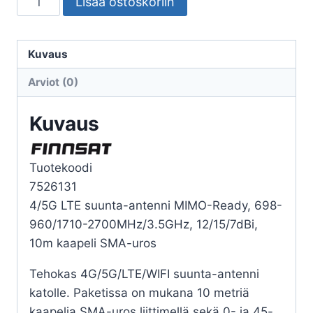
Lisää ostoskoriin
4G/5G
SUUNTA-
ANTENNI
Kuvaus
11-
Arviot (0)
14DBI
määrä
Kuvaus
Tuotekoodi
7526131
4/5G LTE suunta-antenni MIMO-Ready, 698-
960/1710-2700MHz/3.5GHz, 12/15/7dBi,
10m kaapeli SMA-uros
Tehokas 4G/5G/LTE/WIFI suunta-antenni
katolle. Paketissa on mukana 10 metriä
kaapelia SMA-uros liittimellä sekä 0- ja 45-