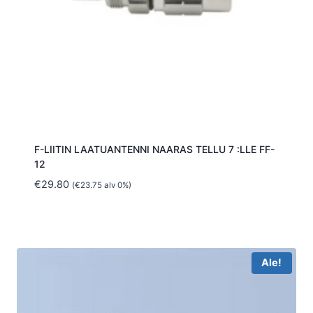
F-LIITIN LAATUANTENNI NAARAS TELLU 7 :LLE FF-
12
€
29.80
(
€
23.75
alv 0%)
Ale!