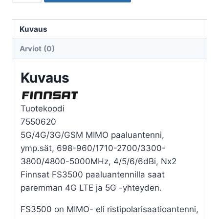
FINNSAT
5G/4G/3G/GSM
MIMO
Kuvaus
PAALUANTENNI
Arviot (0)
määrä
Kuvaus
Tuotekoodi
7550620
5G/4G/3G/GSM MIMO paaluantenni,
ymp.sät, 698-960/1710-2700/3300-
3800/4800-5000MHz, 4/5/6/6dBi, Nx2
Finnsat FS3500 paaluantennilla saat
paremman 4G LTE ja 5G -yhteyden.
FS3500 on MIMO- eli ristipolarisaatioantenni,