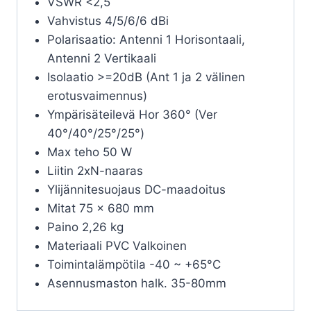
VSWR <2,5
Vahvistus 4/5/6/6 dBi
Polarisaatio: Antenni 1 Horisontaali,
Antenni 2 Vertikaali
Isolaatio >=20dB (Ant 1 ja 2 välinen
erotusvaimennus)
Ympärisäteilevä Hor 360° (Ver
40°/40°/25°/25°)
Max teho 50 W
Liitin 2xN-naaras
Ylijännitesuojaus DC-maadoitus
Mitat 75 x 680 mm
Paino 2,26 kg
Materiaali PVC Valkoinen
Toimintalämpötila -40 ~ +65°C
Asennusmaston halk. 35-80mm