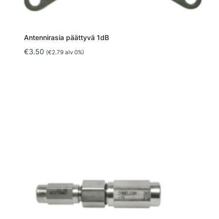
Antennirasia päättyvä 1dB
€
3.50
(
€
2.79
alv 0%)