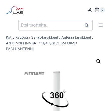
Siirry
sisältöön
0
Etsi:
Haku
Koti
/
Kauppa
/
Sähkötarvikkeet
/
Antenni tarvikkeet
/
ANTENNI FINNSAT 5G/4G/3G/GSM MIMO
PAALUANTENNI