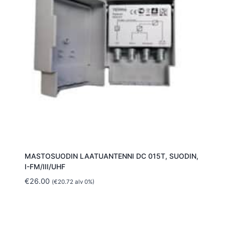
MASTOSUODIN LAATUANTENNI DC 015T, SUODIN,
I-FM/III/UHF
€
26.00
(
€
20.72
alv 0%)