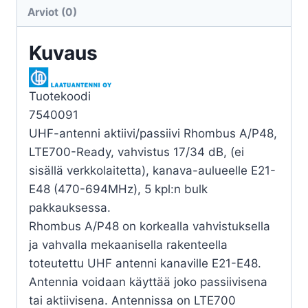
LTE700
Arviot (0)
17/34DB
BULKBACK
Kuvaus
määrä
Tuotekoodi
7540091
UHF-antenni aktiivi/passiivi Rhombus A/P48,
LTE700-Ready, vahvistus 17/34 dB, (ei
sisällä verkkolaitetta), kanava-aulueelle E21-
E48 (470-694MHz), 5 kpl:n bulk
pakkauksessa.
Rhombus A/P48 on korkealla vahvistuksella
ja vahvalla mekaanisella rakenteella
toteutettu UHF antenni kanaville E21-E48.
Antennia voidaan käyttää joko passiivisena
tai aktiivisena. Antennissa on LTE700