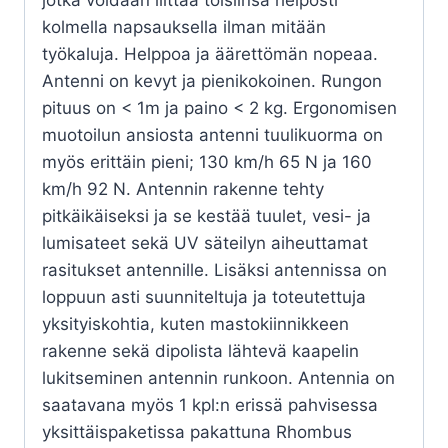
kolmella napsauksella ilman mitään
työkaluja. Helppoa ja äärettömän nopeaa.
Antenni on kevyt ja pienikokoinen. Rungon
pituus on < 1m ja paino < 2 kg. Ergonomisen
muotoilun ansiosta antenni tuulikuorma on
myös erittäin pieni; 130 km/h 65 N ja 160
km/h 92 N. Antennin rakenne tehty
pitkäikäiseksi ja se kestää tuulet, vesi- ja
lumisateet sekä UV säteilyn aiheuttamat
rasitukset antennille. Lisäksi antennissa on
loppuun asti suunniteltuja ja toteutettuja
yksityiskohtia, kuten mastokiinnikkeen
rakenne sekä dipolista lähtevä kaapelin
lukitseminen antennin runkoon. Antennia on
saatavana myös 1 kpl:n erissä pahvisessa
yksittäispaketissa pakattuna Rhombus