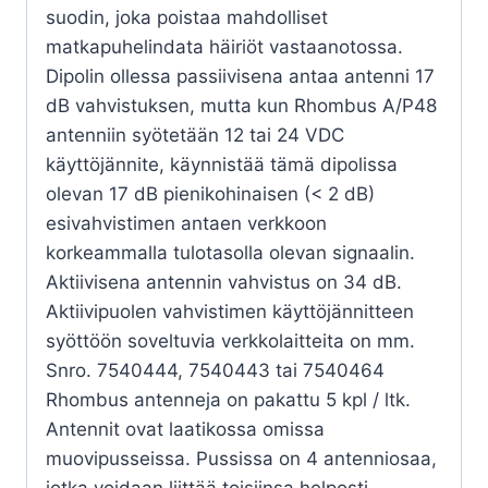
suodin, joka poistaa mahdolliset
matkapuhelindata häiriöt vastaanotossa.
Dipolin ollessa passiivisena antaa antenni 17
dB vahvistuksen, mutta kun Rhombus A/P48
antenniin syötetään 12 tai 24 VDC
käyttöjännite, käynnistää tämä dipolissa
olevan 17 dB pienikohinaisen (< 2 dB)
esivahvistimen antaen verkkoon
korkeammalla tulotasolla olevan signaalin.
Aktiivisena antennin vahvistus on 34 dB.
Aktiivipuolen vahvistimen käyttöjännitteen
syöttöön soveltuvia verkkolaitteita on mm.
Snro. 7540444, 7540443 tai 7540464
Rhombus antenneja on pakattu 5 kpl / ltk.
Antennit ovat laatikossa omissa
muovipusseissa. Pussissa on 4 antenniosaa,
jotka voidaan liittää toisiinsa helposti