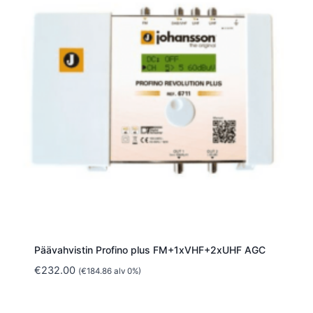
Päävahvistin Profino plus FM+1xVHF+2xUHF AGC
€
232.00
(
€
184.86
alv 0%)