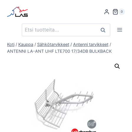
Siirry
sisältöön
0
Etsi:
Haku
Koti
/
Kauppa
/
Sähkötarvikkeet
/
Antenni tarvikkeet
/
ANTENNI LA-ANT UHF LTE700 17/34DB BULKBACK