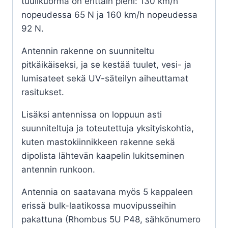
tuulikuorma on erittäin pieni: 130 km/h
nopeudessa 65 N ja 160 km/h nopeudessa
92 N.
Antennin rakenne on suunniteltu
pitkäikäiseksi, ja se kestää tuulet, vesi- ja
lumisateet sekä UV-säteilyn aiheuttamat
rasitukset.
Lisäksi antennissa on loppuun asti
suunniteltuja ja toteutettuja yksityiskohtia,
kuten mastokiinnikkeen rakenne sekä
dipolista lähtevän kaapelin lukitseminen
antennin runkoon.
Antennia on saatavana myös 5 kappaleen
erissä bulk-laatikossa muovipusseihin
pakattuna (Rhombus 5U P48, sähkönumero