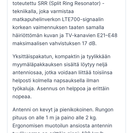
toteutettu SRR (Split Ring Resonator) -
tekniikalla, joka varmistaa
matkapuhelinverkon LTE700-signaalin
korkean vaimennuksen taaten samalla
häiriöttömän kuvan ja TV-kanavien E21–E48
maksimaalisen vahvistuksen 17 dB.
Yksittäispakatun, kompaktin ja tyylikkään
myymäläpakkauksen sisältä löytyy neljä
antenniosaa, jotka voidaan liittää toisiinsa
helposti kolmella napsauksella ilman
työkaluja. Asennus on helppoa ja erittäin
nopeaa.
Antenni on kevyt ja pienikokoinen. Rungon
pituus on alle 1 m ja paino alle 2 kg.
Ergonomisen muotoilun ansiosta antennin