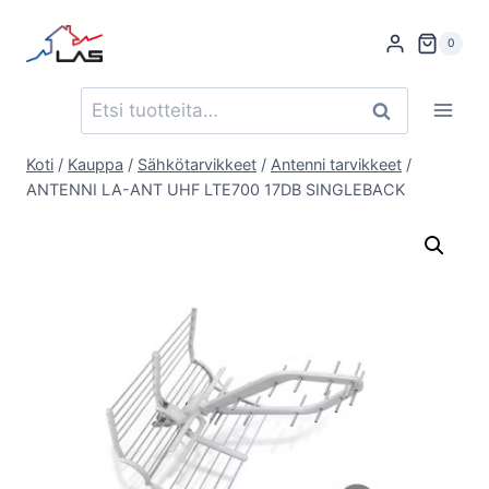
Siirry
sisältöön
0
Etsi:
Haku
Koti
/
Kauppa
/
Sähkötarvikkeet
/
Antenni tarvikkeet
/
ANTENNI LA-ANT UHF LTE700 17DB SINGLEBACK