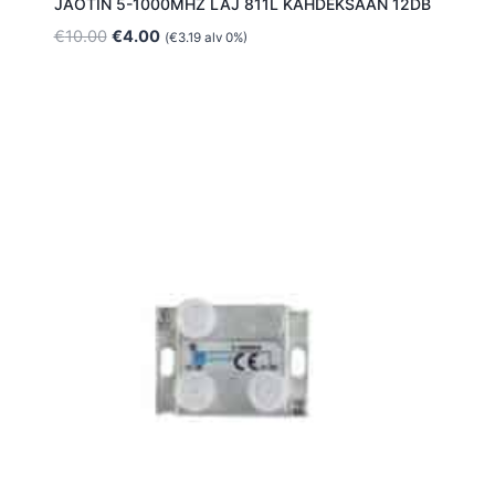
JAOTIN 5-1000MHZ LAJ 811L KAHDEKSAAN 12DB
Alkuperäinen
Nykyinen
€
10.00
€
4.00
(
€
3.19
alv 0%)
hinta
hinta
oli:
on:
€10.00.
€4.00.