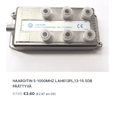
HAAROITIN 5-1000MHZ LAH613PL,13-15.5DB
PÄÄTTYVÄ
Alkuperäinen
Nykyinen
€
7.00
€
3.60
(
€
2.87
alv 0%)
hinta
hinta
oli:
on:
€7.00.
€3.60.