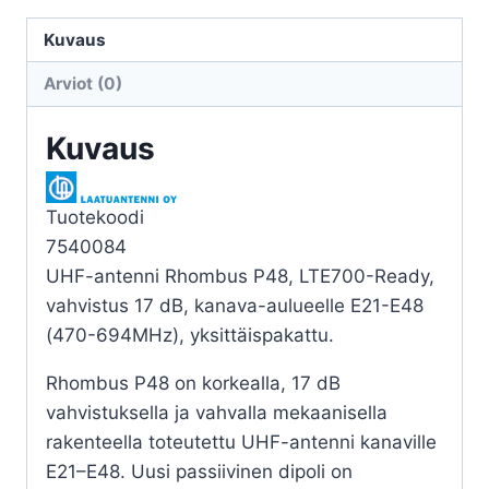
ANT
UHF
Kuvaus
LTE700
Arviot (0)
17DB
SINGLEBACK
Kuvaus
määrä
Tuotekoodi
7540084
UHF-antenni Rhombus P48, LTE700-Ready,
vahvistus 17 dB, kanava-aulueelle E21-E48
(470-694MHz), yksittäispakattu.
Rhombus P48 on korkealla, 17 dB
vahvistuksella ja vahvalla mekaanisella
rakenteella toteutettu UHF-antenni kanaville
E21–E48. Uusi passiivinen dipoli on