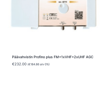
Päävahvistin Profino plus FM+1xVHF+2xUHF AGC
€
232.00
(
€
184.86
alv 0%)