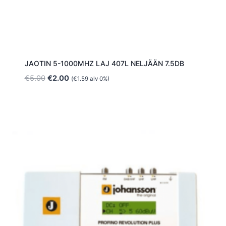
JAOTIN 5-1000MHZ LAJ 407L NELJÄÄN 7.5DB
Alkuperäinen
Nykyinen
€
5.00
€
2.00
(
€
1.59
alv 0%)
hinta
hinta
oli:
on:
€5.00.
€2.00.