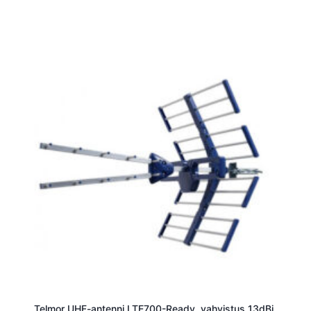
Telmor UHF-antenni LTE700-Ready, vahvistus 13dBi,