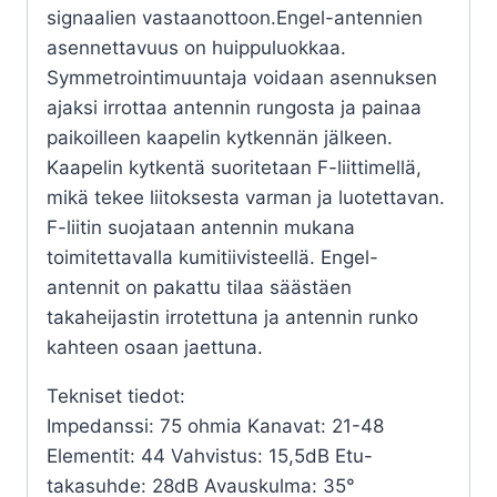
signaalien vastaanottoon.Engel-antennien
asennettavuus on huippuluokkaa.
Symmetrointimuuntaja voidaan asennuksen
ajaksi irrottaa antennin rungosta ja painaa
paikoilleen kaapelin kytkennän jälkeen.
Kaapelin kytkentä suoritetaan F-liittimellä,
mikä tekee liitoksesta varman ja luotettavan.
F-liitin suojataan antennin mukana
toimitettavalla kumitiivisteellä. Engel-
antennit on pakattu tilaa säästäen
takaheijastin irrotettuna ja antennin runko
kahteen osaan jaettuna.
Tekniset tiedot:
Impedanssi: 75 ohmia Kanavat: 21-48
Elementit: 44 Vahvistus: 15,5dB Etu-
takasuhde: 28dB Avauskulma: 35°