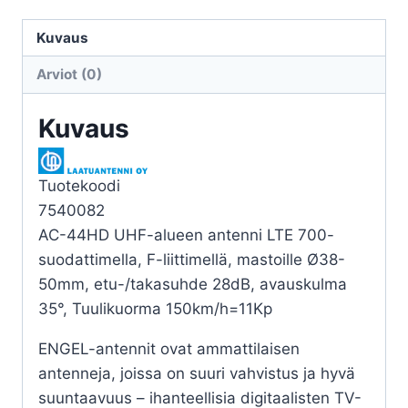
AN
6001
Kuvaus
LTE700,
Arviot (0)
E21-
48
Kuvaus
G15.5dB
määrä
Tuotekoodi
7540082
AC-44HD UHF-alueen antenni LTE 700-
suodattimella, F-liittimellä, mastoille Ø38-
50mm, etu-/takasuhde 28dB, avauskulma
35°, Tuulikuorma 150km/h=11Kp
ENGEL-antennit ovat ammattilaisen
antenneja, joissa on suuri vahvistus ja hyvä
suuntaavuus – ihanteellisia digitaalisten TV-