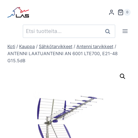
Siirry
sisältöön
0
Etsi:
Haku
Koti
/
Kauppa
/
Sähkötarvikkeet
/
Antenni tarvikkeet
/
ANTENNI LAATUANTENNI AN 6001 LTE700, E21-48
G15.5dB