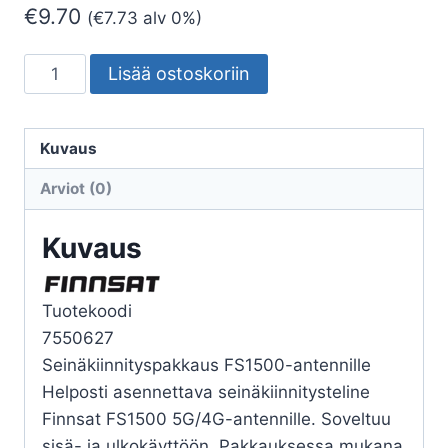
€
9.70
(
€
7.73
alv 0%)
ANTENNITARVIKE
Lisää ostoskoriin
FINNSAT
SEINÄKIINNITYSPAKKAUS
FS1500
Kuvaus
määrä
Arviot (0)
Kuvaus
Tuotekoodi
7550627
Seinäkiinnityspakkaus FS1500-antennille
Helposti asennettava seinäkiinnitysteline
Finnsat FS1500 5G/4G-antennille. Soveltuu
sisä- ja ulkokäyttöön. Pakkauksessa mukana