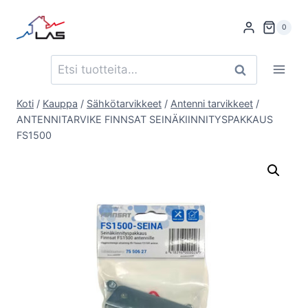
Siirry
sisältöön
0
Etsi:
Haku
Koti
/
Kauppa
/
Sähkötarvikkeet
/
Antenni tarvikkeet
/
ANTENNITARVIKE FINNSAT SEINÄKIINNITYSPAKKAUS
FS1500