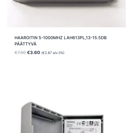
HAAROITIN 5-1000MHZ LAH613PL,13-15.5DB
PÄÄTTYVÄ
Alkuperäinen
Nykyinen
€
7.00
€
3.60
(
€
2.87
alv 0%)
hinta
hinta
oli:
on:
€7.00.
€3.60.