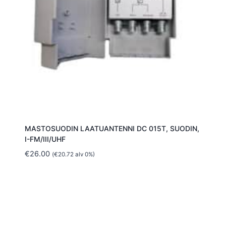
MASTOSUODIN LAATUANTENNI DC 015T, SUODIN,
I-FM/III/UHF
€
26.00
(
€
20.72
alv 0%)