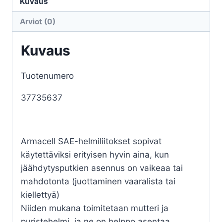
määrä
Kuvaus
Arviot (0)
Kuvaus
Tuotenumero
37735637
Armacell SAE-helmiliitokset sopivat
käytettäviksi erityisen hyvin aina, kun
jäähdytysputkien asennus on vaikeaa tai
mahdotonta (juottaminen vaaralista tai
kiellettyä)
Niiden mukana toimitetaan mutteri ja
puristehelmi, ja ne on helppo asentaa