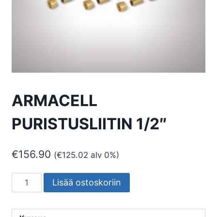
ARMACELL
PURISTUSLIITIN 1/2″
€
156.90
(
€
125.02
alv 0%)
ARMACELL
Lisää ostoskoriin
PURISTUSLIITIN
1/2"