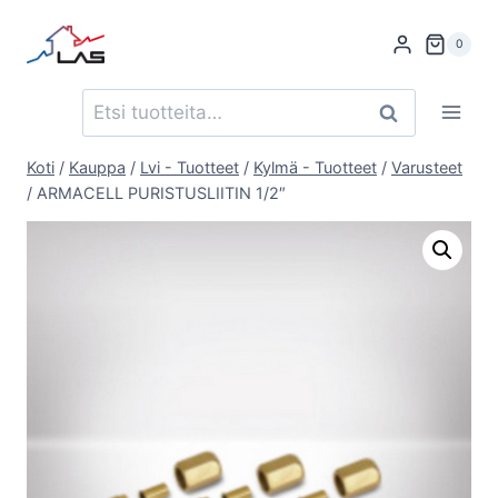
Siirry
sisältöön
0
Etsi:
Haku
Koti
/
Kauppa
/
Lvi - Tuotteet
/
Kylmä - Tuotteet
/
Varusteet
/
ARMACELL PURISTUSLIITIN 1/2″