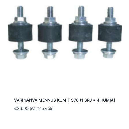
VÄRINÄNVAIMENNUS KUMIT S70 (1 SRJ = 4 KUMIA)
€
39.90
(
€
31.79
alv 0%)