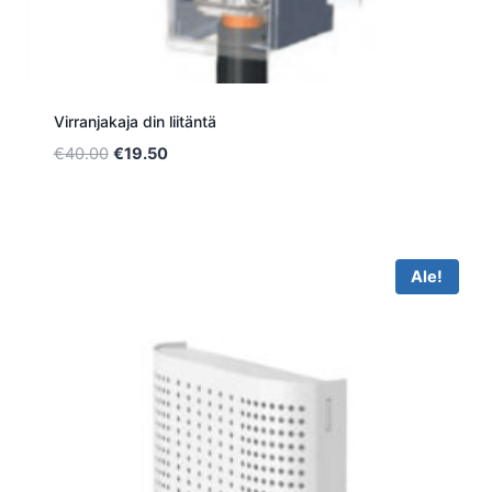
Virranjakaja din liitäntä
Alkuperäinen
Nykyinen
€
40.00
€
19.50
hinta
hinta
oli:
on:
€40.00.
€19.50.
Ale!