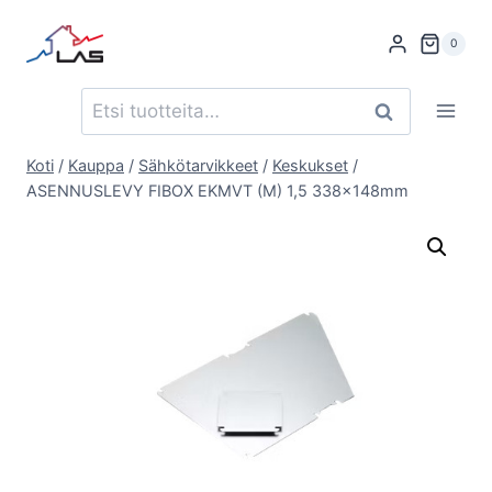
Siirry
sisältöön
0
Etsi:
Haku
Koti
/
Kauppa
/
Sähkötarvikkeet
/
Keskukset
/
ASENNUSLEVY FIBOX EKMVT (M) 1,5 338x148mm