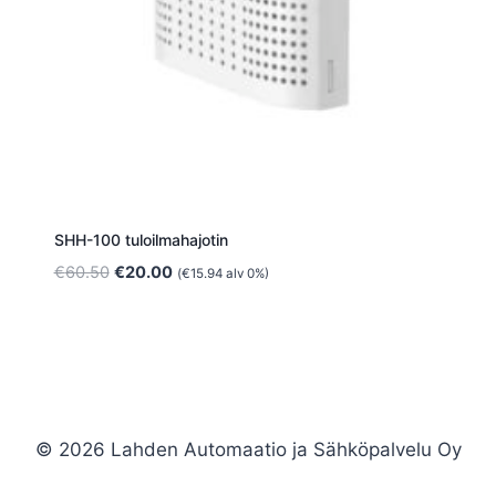
SHH-100 tuloilmahajotin
Alkuperäinen
Nykyinen
€
60.50
€
20.00
(
€
15.94
alv 0%)
hinta
hinta
oli:
on:
€60.50.
€20.00.
© 2026 Lahden Automaatio ja Sähköpalvelu Oy