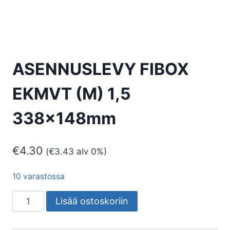
ASENNUSLEVY FIBOX
EKMVT (M) 1,5
338x148mm
€
4.30
(
€
3.43
alv 0%)
10 varastossa
ASENNUSLEVY
Lisää ostoskoriin
FIBOX
EKMVT