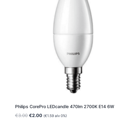
Philips CorePro LEDcandle 470lm 2700K E14 6W
Alkuperäinen
Nykyinen
€
3.00
€
2.00
(
€
1.59
alv 0%)
hinta
hinta
oli:
on:
€3.00.
€2.00.