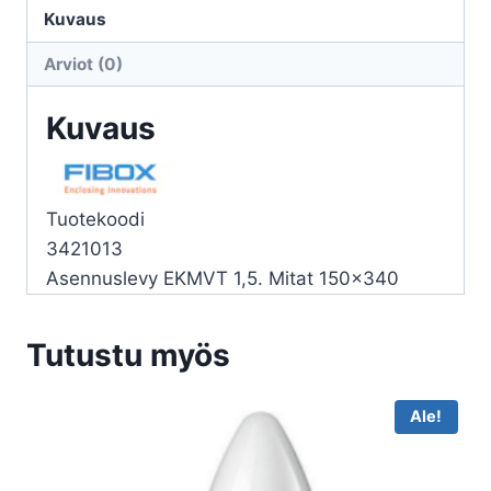
(M)
Kuvaus
1,5
Arviot (0)
338x148mm
määrä
Kuvaus
Tuotekoodi
3421013
Asennuslevy EKMVT 1,5. Mitat 150×340
Tutustu myös
Ale!