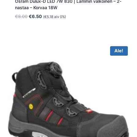
Osram Dulux-D LED 7W 830 | Lämmin valkoinen – 2-
nastaa – Korvaa 18W
Alkuperäinen
Nykyinen
€
8.00
€
6.50
(
€
5.18
alv 0%)
hinta
hinta
oli:
on:
€8.00.
€6.50.
Ale!