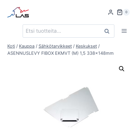
Siirry
sisältöön
0
Etsi:
Haku
Koti
/
Kauppa
/
Sähkötarvikkeet
/
Keskukset
/
ASENNUSLEVY FIBOX EKMVT (M) 1,5 338x148mm