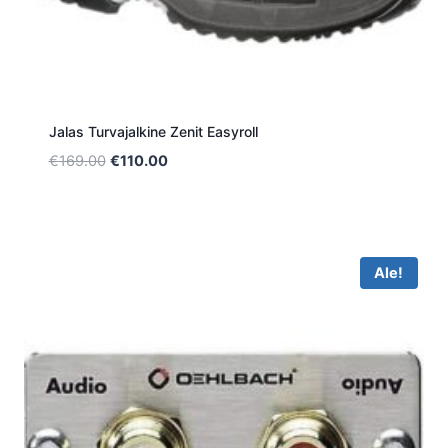
Jalas Turvajalkine Zenit Easyroll
Alkuperäinen
Nykyinen
€
169.00
€
110.00
hinta
hinta
oli:
on:
€169.00.
€110.00.
Ale!