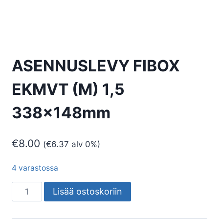
ASENNUSLEVY FIBOX
EKMVT (M) 1,5
338x148mm
€
8.00
(
€
6.37
alv 0%)
4 varastossa
ASENNUSLEVY
Lisää ostoskoriin
FIBOX
EKMVT