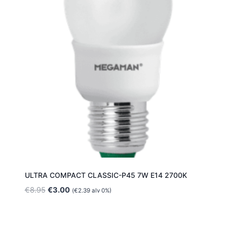
ULTRA COMPACT CLASSIC-P45 7W E14 2700K
Alkuperäinen
Nykyinen
€
8.95
€
3.00
(
€
2.39
alv 0%)
hinta
hinta
oli:
on:
€8.95.
€3.00.