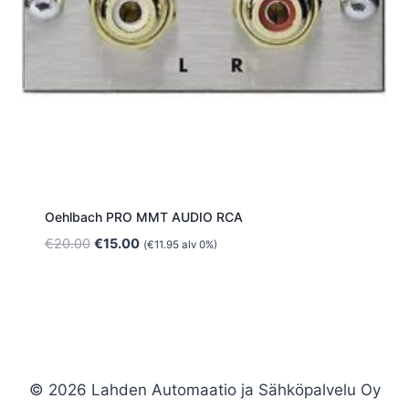
Oehlbach PRO MMT AUDIO RCA
Alkuperäinen
Nykyinen
€
20.00
€
15.00
(
€
11.95
alv 0%)
hinta
hinta
oli:
on:
€20.00.
€15.00.
© 2026 Lahden Automaatio ja Sähköpalvelu Oy