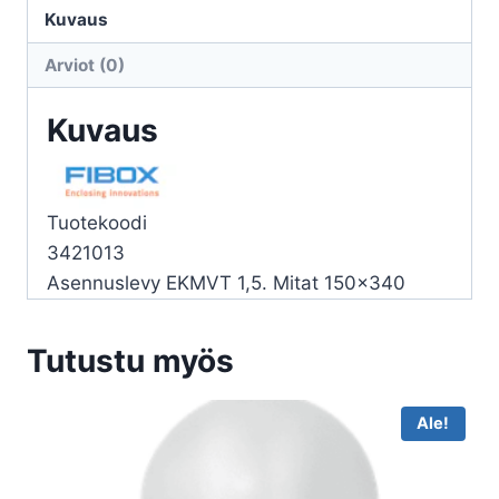
(M)
Kuvaus
1,5
Arviot (0)
338x148mm
määrä
Kuvaus
Tuotekoodi
3421013
Asennuslevy EKMVT 1,5. Mitat 150×340
Tutustu myös
Ale!