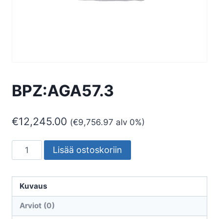
BPZ:AGA57.3
€
12,245.00
(
€
9,756.97
alv 0%)
BPZ:AGA57.3
Lisää ostoskoriin
määrä
Kuvaus
Arviot (0)