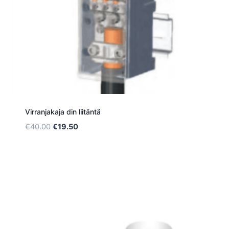
Virranjakaja din liitäntä
Alkuperäinen
Nykyinen
€
40.00
€
19.50
hinta
hinta
oli:
on:
€40.00.
€19.50.