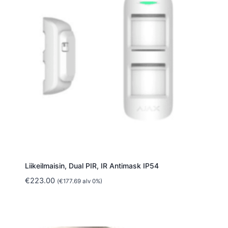
Liikeilmaisin, Dual PIR, IR Antimask IP54
€
223.00
(
€
177.69
alv 0%)