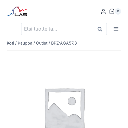
Siirry
sisältöön
0
Etsi:
Haku
Koti
/
Kauppa
/
Outlet
/
BPZ:AGA57.3