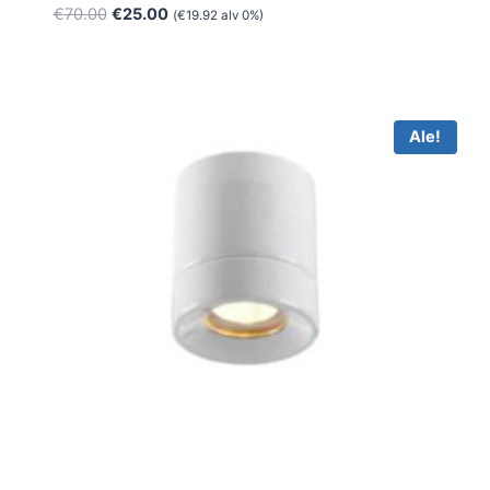
Alkuperäinen
Nykyinen
€
70.00
€
25.00
(
€
19.92
alv 0%)
hinta
hinta
oli:
on:
€70.00.
€25.00.
Ale!