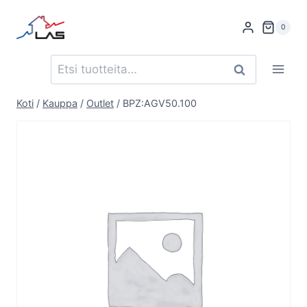
Siirry
sisältöön
0
Etsi:
Haku
Koti
/
Kauppa
/
Outlet
/
BPZ:AGV50.100