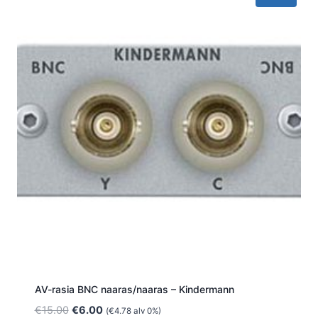
AV-rasia BNC naaras/naaras – Kindermann
Alkuperäinen
Nykyinen
€
15.00
€
6.00
(
€
4.78
alv 0%)