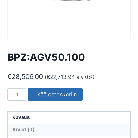
BPZ:AGV50.100
€
28,506.00
(
€
22,713.94
alv 0%)
BPZ:AGV50.100
Lisää ostoskoriin
määrä
Kuvaus
Arviot (0)