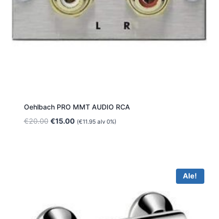
Oehlbach PRO MMT AUDIO RCA
Alkuperäinen
Nykyinen
€
20.00
€
15.00
(
€
11.95
alv 0%)
hinta
hinta
oli:
on:
€20.00.
€15.00.
Ale!