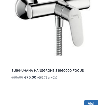
SUIHKUHANA HANSGROHE 31960000 FOCUS
Alkuperäinen
Nykyinen
€
85.00
€
75.00
(
€
59.76
alv 0%)
hinta
hinta
oli:
on:
€85.00.
€75.00.
Ale!