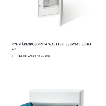
RYHMÄKESKUS PINTA WALTTERI ESSV345.36-RJ
+IT
€
1,104.00
(
€
879.68
alv 0%)