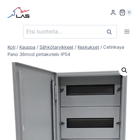
Siirry
sisältöön
0
Etsi:
Haku
Koti
/
Kauppa
/
Sähkötarvikkeet
/
Keskukset
/
Cetinkaya
Pano 36mod pintakotelo IP54