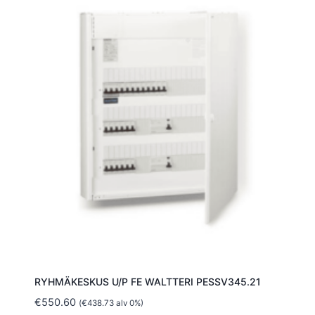
RYHMÄKESKUS U/P FE WALTTERI PESSV345.21
€
550.60
(
€
438.73
alv 0%)