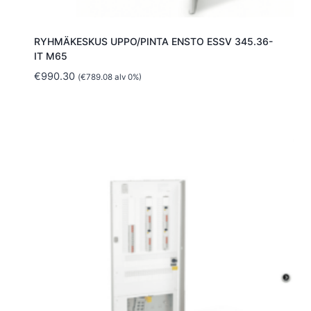
RYHMÄKESKUS UPPO/PINTA ENSTO ESSV 345.36-
IT M65
€
990.30
(
€
789.08
alv 0%)