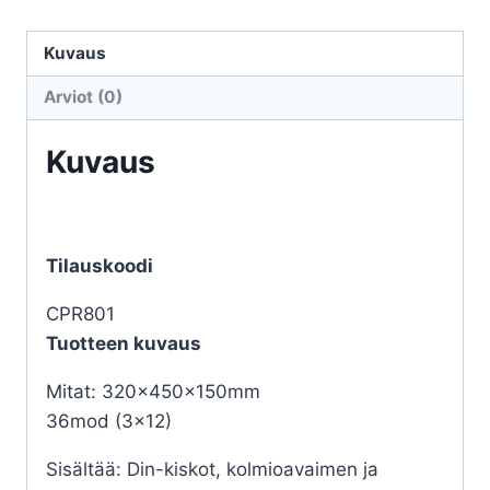
36mod
pintakotelo
Kuvaus
IP54
Arviot (0)
määrä
Kuvaus
Tilauskoodi
CPR801
Tuotteen kuvaus
Mitat: 320x450x150mm
36mod (3×12)
Sisältää: Din-kiskot, kolmioavaimen ja