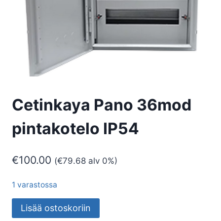
Cetinkaya Pano 36mod
pintakotelo IP54
€
100.00
(
€
79.68
alv 0%)
1 varastossa
Cetinkaya
Lisää ostoskoriin
Pano