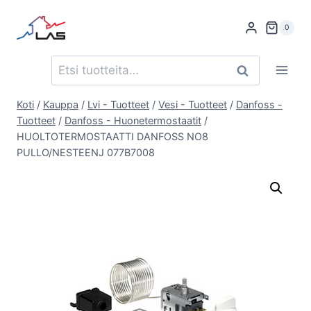
Siirry
sisältöön
0
Etsi:
Haku
Koti
/
Kauppa
/
Lvi - Tuotteet
/
Vesi - Tuotteet
/
Danfoss -
Tuotteet
/
Danfoss - Huonetermostaatit
/
HUOLTOTERMOSTAATTI DANFOSS NO8
PULLO/NESTEENJ 077B7008