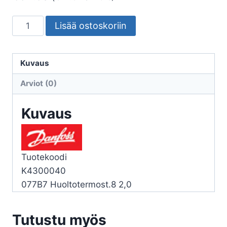
HUOLTOTERMOSTAATTI
Lisää ostoskoriin
DANFOSS
NO8
PULLO/NESTEENJ
Kuvaus
077B7008
Arviot (0)
määrä
Kuvaus
Tuotekoodi
K4300040
077B7 Huoltotermost.8 2,0
Tutustu myös