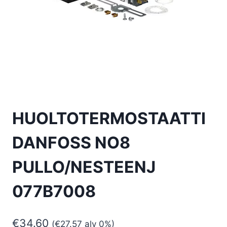
HUOLTOTERMOSTAATTI
DANFOSS NO8
PULLO/NESTEENJ
077B7008
€
34.60
(
€
27.57
alv 0%)