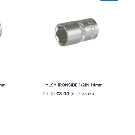
1mm
HYLSY IRONSIDE 1/2IN 14mm
Alkuperäinen
Nykyinen
€
5.00
€
3.00
(
€
2.39
alv 0%)
hinta
hinta
oli:
on:
€5.00.
€3.00.