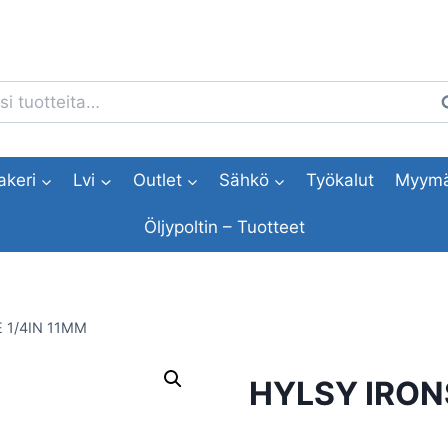
i:
H
akeri
Lvi
Outlet
Sähkö
Työkalut
Myymä
Öljypoltin – Tuotteet
 1/4IN 11MM
HYLSY IRON