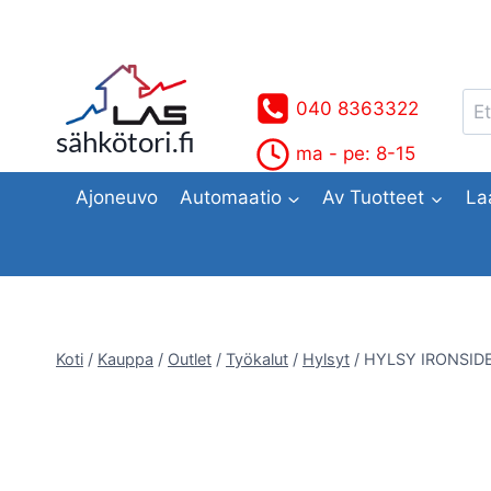
Siirry
sisältöön
Ets
040 8363322
sähkötori.fi
ma - pe: 8-15
Ajoneuvo
Automaatio
Av Tuotteet
La
Koti
/
Kauppa
/
Outlet
/
Työkalut
/
Hylsyt
/
HYLSY IRONSIDE