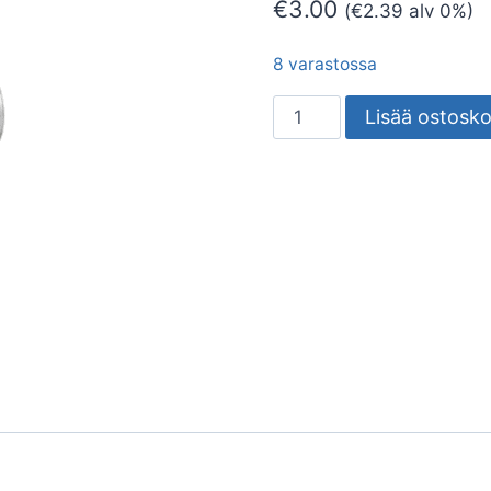
€
3.00
(
€
2.39
alv 0%)
8 varastossa
HYLSY
Lisää ostosko
IRONSIDE
1/4IN
11MM
määrä