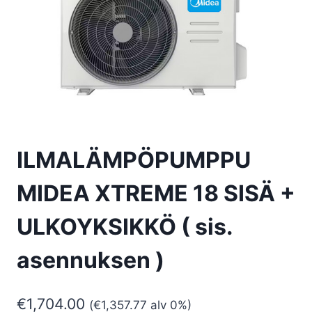
ILMALÄMPÖPUMPPU
MIDEA XTREME 18 SISÄ +
ULKOYKSIKKÖ ( sis.
asennuksen )
€
1,704.00
(
€
1,357.77
alv 0%)