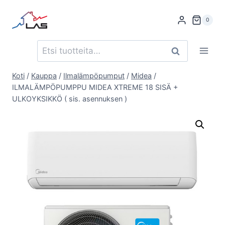
Siirry
sisältöön
0
Etsi:
Haku
Koti
/
Kauppa
/
Ilmalämpöpumput
/
Midea
/
ILMALÄMPÖPUMPPU MIDEA XTREME 18 SISÄ +
ULKOYKSIKKÖ ( sis. asennuksen )