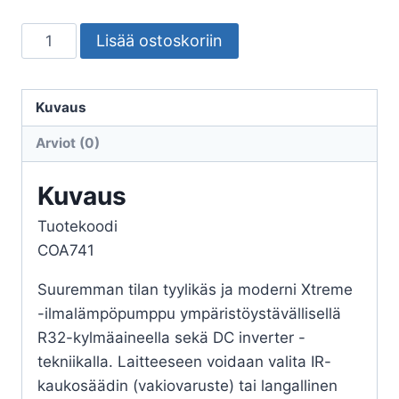
ILMALÄMPÖPUMPPU
Lisää ostoskoriin
MIDEA
XTREME
18
Kuvaus
SISÄ
Arviot (0)
+
ULKOYKSIKKÖ
Kuvaus
(
Tuotekoodi
sis.
COA741
asennuksen
)
Suuremman tilan tyylikäs ja moderni Xtreme
määrä
-ilmalämpöpumppu ympäristöystävällisellä
R32-kylmäaineella sekä DC inverter -
tekniikalla. Laitteeseen voidaan valita IR-
kaukosäädin (vakiovaruste) tai langallinen