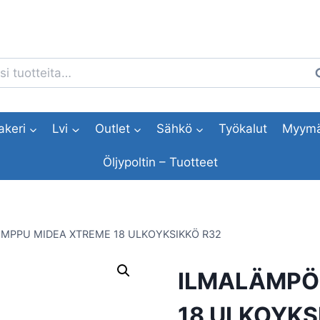
i:
H
akeri
Lvi
Outlet
Sähkö
Työkalut
Myymä
Öljypoltin – Tuotteet
MPPU MIDEA XTREME 18 ULKOYKSIKKÖ R32
ILMALÄMPÖ
18 ULKOYKS