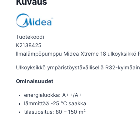
Kuvaus
Tuotekoodi
K2138425
Ilmalämpöpumppu Midea Xtreme 18 ulkoyksikkö 
Ulkoyksikkö ympäristöystävällisellä R32-kylmäainee
Ominaisuudet
energialuokka: A++/A+
lämmittää -25 °C saakka
tilasuositus: 80 – 150 m²