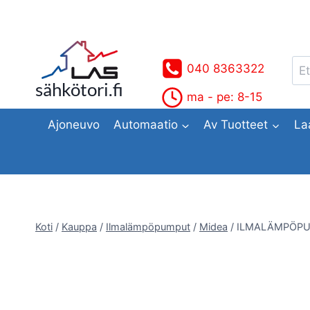
Siirry
sisältöön
Ets
040 8363322
sähkötori.fi
ma - pe: 8-15
Ajoneuvo
Automaatio
Av Tuotteet
La
Koti
/
Kauppa
/
Ilmalämpöpumput
/
Midea
/
ILMALÄMPÖPU