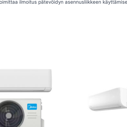
imittaa ilmoitus pätevöidyn asennusliikkeen käyttämise