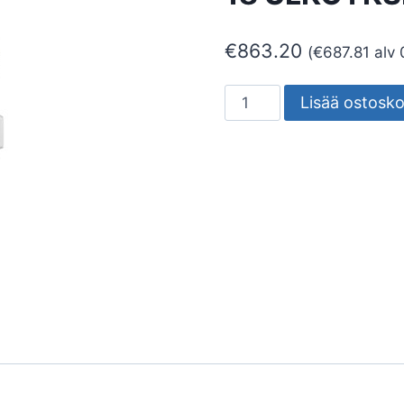
€
863.20
(
€
687.81
alv 
ILMALÄMPÖPUMPPU
Lisää ostosko
MIDEA
XTREME
18
ULKOYKSIKKÖ
R32
määrä