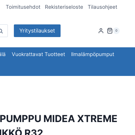
Toimitusehdot
Rekisteriseloste
Tilausohjeet
Yritystilaukset
aku
0
lä
Vuokrattavat Tuotteet
Ilmalämpöpumput
PUMPPU MIDEA XTREME
IKKÖ R32