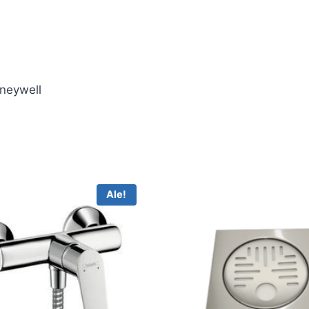
oneywell
Ale!