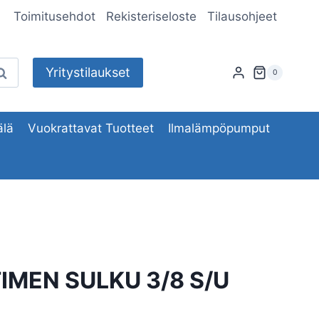
Toimitusehdot
Rekisteriseloste
Tilausohjeet
Yritystilaukset
aku
0
lä
Vuokrattavat Tuotteet
Ilmalämpöpumput
IMEN SULKU 3/8 S/U
L