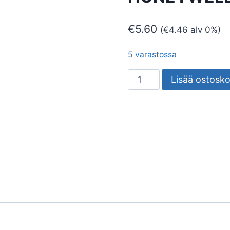
€
5.60
(
€
4.46
alv 0%)
5 varastossa
ILMANPOISTIMEN
Lisää ostosko
SULKU
3/8
S/U
HONEYWELL
määrä