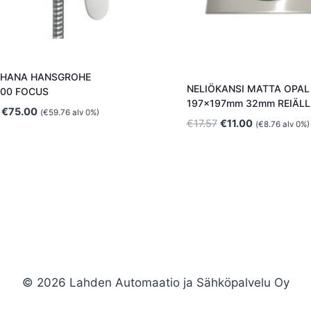
UHANA HANSGROHE
NELIÖKANSI MATTA OPAL
000 FOCUS
197x197mm 32mm REIÄLL
Alkuperäinen
Nykyinen
€
75.00
(
€
59.76
alv 0%)
Alkuperäinen
Nykyinen
€
17.57
€
11.00
(
€
8.76
alv 0%)
hinta
hinta
hinta
hinta
oli:
on:
oli:
on:
€85.00.
€75.00.
€17.57.
€11.00.
© 2026 Lahden Automaatio ja Sähköpalvelu Oy