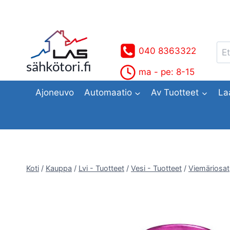
Siirry
sisältöön
Ets
040 8363322
sähkötori.fi
ma - pe: 8-15
Ajoneuvo
Automaatio
Av Tuotteet
La
Koti
/
Kauppa
/
Lvi - Tuotteet
/
Vesi - Tuotteet
/
Viemäriosat