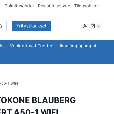
Toimitusehdot
Rekisteriseloste
Tilausohjeet
Yritystilaukset
aku
0
lä
Vuokrattavat Tuotteet
Ilmalämpöpumput
50-1 WIFI
TOKONE BLAUBERG
RT A50-1 WIFI