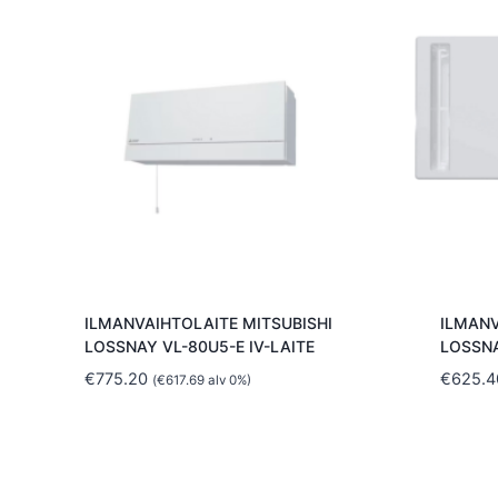
ILMANVAIHTOLAITE MITSUBISHI
ILMANV
LOSSNAY VL-80U5-E IV-LAITE
LOSSNA
€
775.20
€
625.4
(
€
617.69
alv 0%)