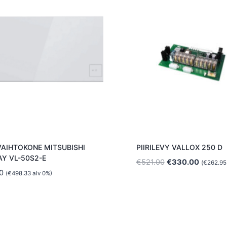
AIHTOKONE MITSUBISHI
PIIRILEVY VALLOX 250 D
Y VL-50S2-E
Alkuperäinen
Nykyine
€
521.00
€
330.00
(
€
262.95
0
hinta
hinta
(
€
498.33
alv 0%)
oli:
on:
€521.00.
€330.00