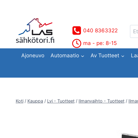
Siirry
sisältöön
Ets
040 8363322
sähkötori.fi
ma - pe: 8-15
Ajoneuvo
Automaatio
Av Tuotteet
La
Koti
/
Kauppa
/
Lvi - Tuotteet
/
Ilmanvaihto - Tuotteet
/
Ilma