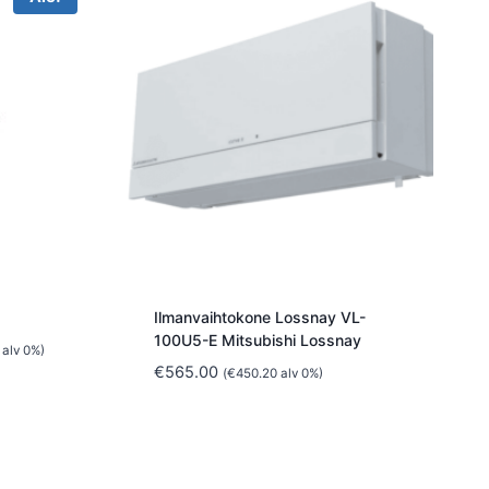
Ilmanvaihtokone Lossnay VL-
100U5-E Mitsubishi Lossnay
n
alv 0%)
€
565.00
(
€
450.20
alv 0%)
.