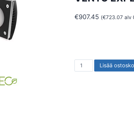
€
907.45
(
€
723.07
alv 
ILMANVAIHTOKONE
Lisää ostosko
BLAUBERG
VENTO
EXPERT
A50-
1
WIFI
määrä