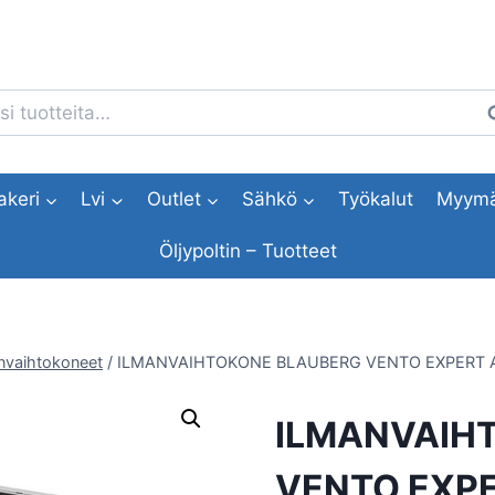
i:
H
akeri
Lvi
Outlet
Sähkö
Työkalut
Myymä
Öljypoltin – Tuotteet
nvaihtokoneet
/
ILMANVAIHTOKONE BLAUBERG VENTO EXPERT A
ILMANVAIH
VENTO EXPE