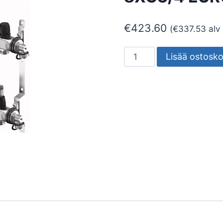
€
423.60
(
€
337.53
alv
JAKOTUKKI
Lisää ostosko
UPONOR
VARIO
S
FM
8XG3/4
EURO
-
G1
määrä