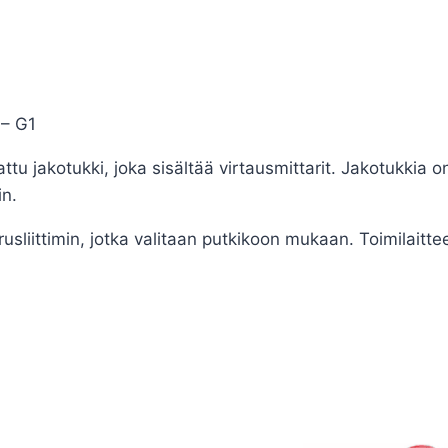
– G1
u jakotukki, joka sisältää virtausmittarit. Jakotukkia 
in.
rrusliittimin, jotka valitaan putkikoon mukaan. Toimilaitt