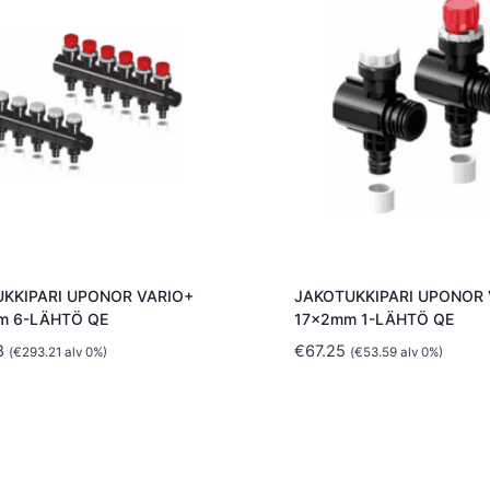
KKIPARI UPONOR VARIO+
JAKOTUKKIPARI UPONOR 
m 6-LÄHTÖ QE
17x2mm 1-LÄHTÖ QE
8
€
67.25
(
€
293.21
alv 0%)
(
€
53.59
alv 0%)