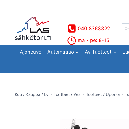
Siirry
sisältöön
Ets
040 8363322
sähkötori.fi
ma - pe: 8-15
Ajoneuvo
Automaatio
Av Tuotteet
La
Koti
/
Kauppa
/
Lvi - Tuotteet
/
Vesi - Tuotteet
/
Uponor - Tu