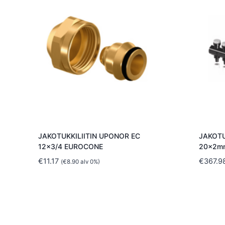
JAKOTUKKILIITIN UPONOR EC
JAKOTU
12×3/4 EUROCONE
20x2m
€
11.17
€
367.9
(
€
8.90
alv 0%)