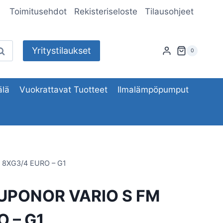
Toimitusehdot
Rekisteriseloste
Tilausohjeet
Yritystilaukset
aku
0
lä
Vuokrattavat Tuotteet
Ilmalämpöpumput
 8XG3/4 EURO – G1
UPONOR VARIO S FM
 – G1