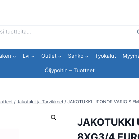
i:
H
akeri
Lvi
Outlet
Sähkö
Työkalut
Myymä
Öljypoltin – Tuotteet
otteet
/
Jakotukit ja Tarvikkeet
/
JAKOTUKKI UPONOR VARIO S FM
JAKOTUKKI 
8XG3/4 EURO