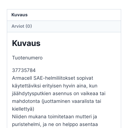
5/8
SF-
Kuvaus
CTZ-
Arviot (0)
016
määrä
Kuvaus
Tuotenumero
37735784
Armacell SAE-helmiliitokset sopivat
käytettäviksi erityisen hyvin aina, kun
jäähdytysputkien asennus on vaikeaa tai
mahdotonta (juottaminen vaaralista tai
kiellettyä)
Niiden mukana toimitetaan mutteri ja
puristehelmi, ja ne on helppo asentaa