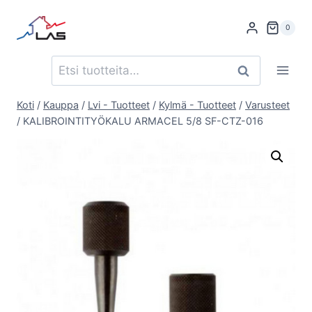
Siirry
sisältöön
0
Etsi:
Haku
Koti
/
Kauppa
/
Lvi - Tuotteet
/
Kylmä - Tuotteet
/
Varusteet
/
KALIBROINTITYÖKALU ARMACEL 5/8 SF-CTZ-016