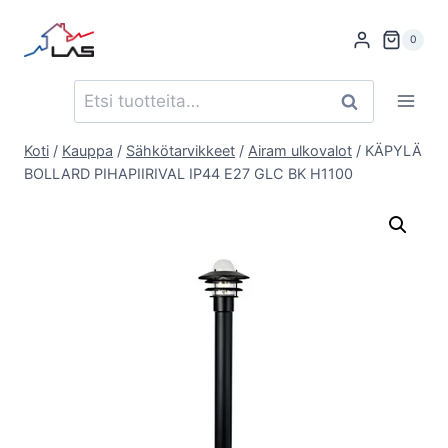
Siirry
sisältöön
0
Etsi:
Haku
Koti
/
Kauppa
/
Sähkötarvikkeet
/
Airam ulkovalot
/
KÄPYLÄ
BOLLARD PIHAPIIRIVAL IP44 E27 GLC BK H1100