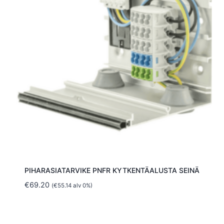
PIHARASIATARVIKE PNFR KYTKENTÄALUSTA SEINÄ
€
69.20
(
€
55.14
alv 0%)