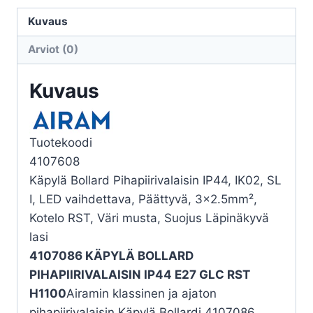
PIHAPIIRIVAL
IP44
Kuvaus
E27
Arviot (0)
GLC
BK
Kuvaus
H1100
määrä
Tuotekoodi
4107608
Käpylä Bollard Pihapiirivalaisin IP44, IK02, SL
I, LED vaihdettava, Päättyvä, 3×2.5mm²,
Kotelo RST, Väri musta, Suojus Läpinäkyvä
lasi
4107086 KÄPYLÄ BOLLARD
PIHAPIIRIVALAISIN IP44 E27 GLC RST
H1100
Airamin klassinen ja ajaton
pihapiirivalaisin Käpylä Bollardi 4107086