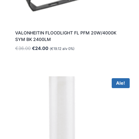
VALONHEITIN FLOODLIGHT FL PFM 20W/4000K
SYM BK 2400LM
Alkuperäinen
Nykyinen
€
36.00
€
24.00
(
€
19.12
alv 0%)
hinta
hinta
oli:
on:
€36.00.
€24.00.
Ale!