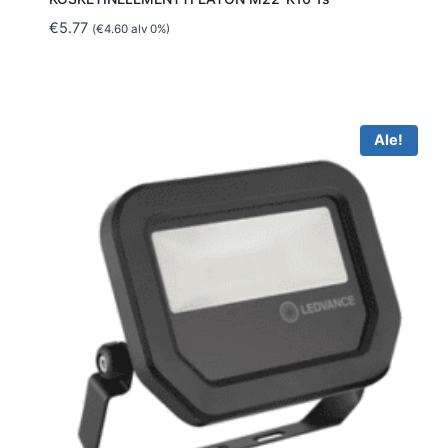
€
5.77
(
€
4.60
alv 0%)
Ale!