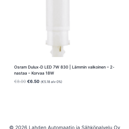
Osram Dulux-D LED 7W 830 | Lämmin valkoinen – 2-
nastaa – Korvaa 18W
Alkuperäinen
Nykyinen
€
8.00
€
6.50
(
€
5.18
alv 0%)
hinta
hinta
oli:
on:
€8.00.
€6.50.
© 2026 Lahden Automaatio ja Sähköpalvelu Oy