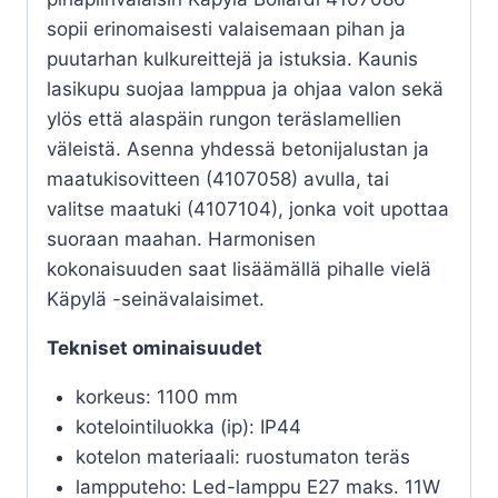
sopii erinomaisesti valaisemaan pihan ja
puutarhan kulkureittejä ja istuksia. Kaunis
lasikupu suojaa lamppua ja ohjaa valon sekä
ylös että alaspäin rungon teräslamellien
väleistä. Asenna yhdessä betonijalustan ja
maatukisovitteen (4107058) avulla, tai
valitse maatuki (4107104), jonka voit upottaa
suoraan maahan. Harmonisen
kokonaisuuden saat lisäämällä pihalle vielä
Käpylä -seinävalaisimet.
Tekniset ominaisuudet
korkeus: 1100 mm
kotelointiluokka (ip): IP44
kotelon materiaali: ruostumaton teräs
lampputeho: Led-lamppu E27 maks. 11W