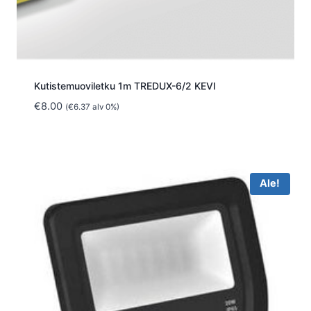
Kutistemuoviletku 1m TREDUX-6/2 KEVI
€
8.00
(
€
6.37
alv 0%)
Ale!