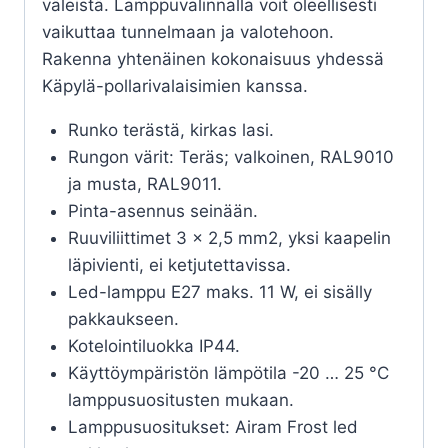
väleistä. Lamppuvalinnalla voit oleellisesti
vaikuttaa tunnelmaan ja valotehoon.
Rakenna yhtenäinen kokonaisuus yhdessä
Käpylä-pollarivalaisimien kanssa.
Runko terästä, kirkas lasi.
Rungon värit: Teräs; valkoinen, RAL9010
ja musta, RAL9011.
Pinta-asennus seinään.
Ruuviliittimet 3 x 2,5 mm2, yksi kaapelin
läpivienti, ei ketjutettavissa.
Led-lamppu E27 maks. 11 W, ei sisälly
pakkaukseen.
Kotelointiluokka IP44.
Käyttöympäristön lämpötila -20 … 25 °C
lamppusuositusten mukaan.
Lamppusuositukset: Airam Frost led