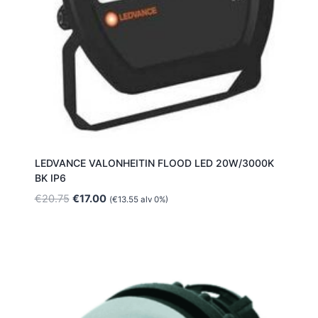
LEDVANCE VALONHEITIN FLOOD LED 20W/3000K
BK IP6
Alkuperäinen
Nykyinen
€
20.75
€
17.00
(
€
13.55
alv 0%)
hinta
hinta
oli:
on:
€20.75.
€17.00.