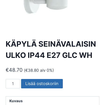
KÄPYLÄ SEINÄVALAISIN
ULKO IP44 E27 GLC WH
€
48.70
(
€
38.80
alv 0%)
KÄPYLÄ
Lisää ostoskoriin
SEINÄVALAISIN
ULKO
IP44
Kuvaus