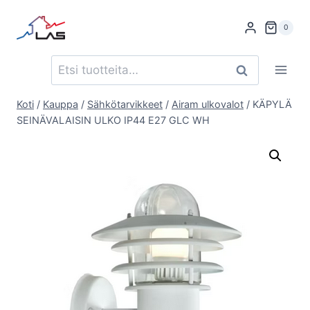
Siirry
sisältöön
0
Etsi:
Haku
Koti
/
Kauppa
/
Sähkötarvikkeet
/
Airam ulkovalot
/
KÄPYLÄ
SEINÄVALAISIN ULKO IP44 E27 GLC WH