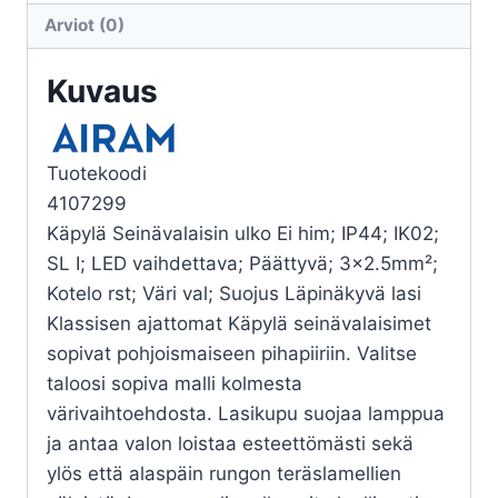
E27
Arviot (0)
GLC
WH
Kuvaus
määrä
Tuotekoodi
4107299
Käpylä Seinävalaisin ulko Ei him; IP44; IK02;
SL I; LED vaihdettava; Päättyvä; 3×2.5mm²;
Kotelo rst; Väri val; Suojus Läpinäkyvä lasi
Klassisen ajattomat Käpylä seinävalaisimet
sopivat pohjoismaiseen pihapiiriin. Valitse
taloosi sopiva malli kolmesta
värivaihtoehdosta. Lasikupu suojaa lamppua
ja antaa valon loistaa esteettömästi sekä
ylös että alaspäin rungon teräslamellien