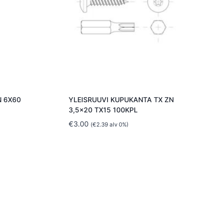
N 6X60
YLEISRUUVI KUPUKANTA TX ZN
3,5×20 TX15 100KPL
€
3.00
(
€
2.39
alv 0%)