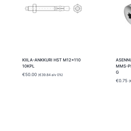
KIILA-ANKKURI HST M12x110
ASENNU
10KPL
MMS-PL
G
€
50.00
(
€
39.84
alv 0%)
€
0.75
(