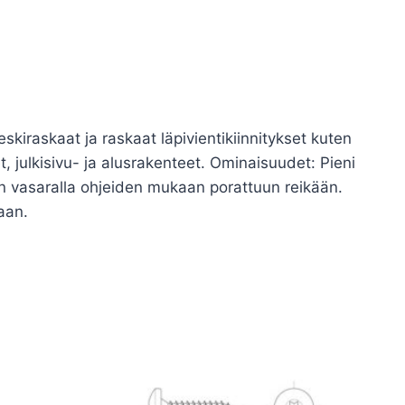
kiraskaat ja raskaat läpivientikiinnitykset kuten
et, julkisivu- ja alusrakenteet. Ominaisuudet: Pieni
an vasaralla ohjeiden mukaan porattuun reikään.
aan.