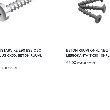
STARVIKE E90 BSS OBO
BETONIRUUVI ONNLINE Z
US 6X50, BETONIRUUVI,
LIERIÖKANTA TX30 10KPL
€
5.00
(
€
3.98
alv 0%)
€
0.60
alv 0%)