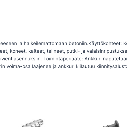
lleeseen ja halkeilemattomaan betoniin.Käyttökohteet: Kes
eet, koneet, kaiteet, telineet, putki- ja valaisinripustuks
ivientiasennuksiin. Toimintaperiaate: Ankkuri naputeta
in voima-osa laajenee ja ankkuri kiilautuu kiinnitysalust