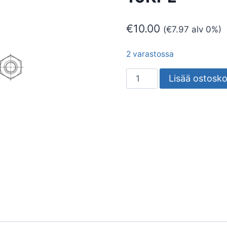
€
10.00
(
€
7.97
alv 0%)
2 varastossa
KIILA-
Lisää ostosko
ANKKURI
ZN
M10
30/100
KDK
10KPL
määrä