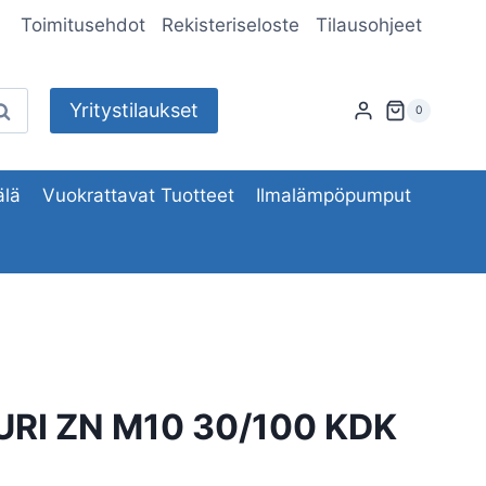
Toimitusehdot
Rekisteriseloste
Tilausohjeet
Yritystilaukset
aku
0
lä
Vuokrattavat Tuotteet
Ilmalämpöpumput
URI ZN M10 30/100 KDK