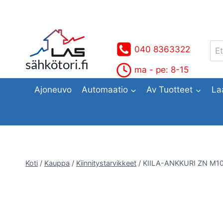
Siirry
sisältöön
Ets
040 8363322
sähkötori.fi
ma - pe: 8-15
Ajoneuvo
Automaatio
Av Tuotteet
La
Koti
/
Kauppa
/
Kiinnitystarvikkeet
/
KIILA-ANKKURI ZN M10