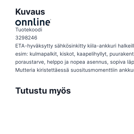
Kuvaus
Tuotekoodi
3298246
ETA-hyväksytty sähkösinkitty kiila-ankkuri halkei
esim: kulmapalkit, kiskot, kaapelihyllyt, puurakent
poraustarve, helppo ja nopea asennus, sopiva läp
Mutteria kiristettäessä suositusmomenttiin ankkur
Tutustu myös