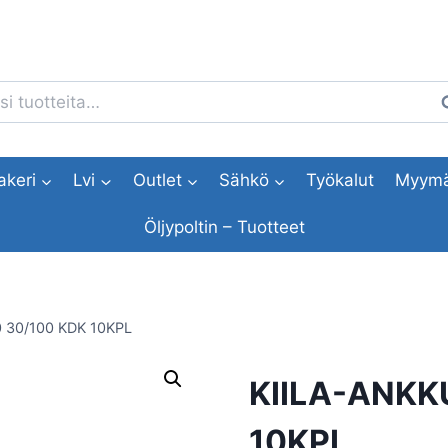
i:
H
akeri
Lvi
Outlet
Sähkö
Työkalut
Myymä
Öljypoltin – Tuotteet
 30/100 KDK 10KPL
KIILA-ANKK
10KPL