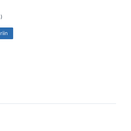
)
riin