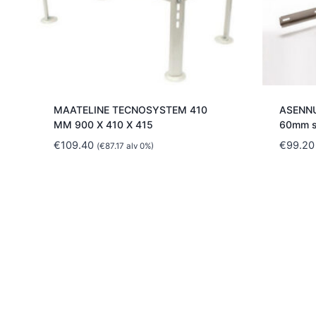
MAATELINE TECNOSYSTEM 410
ASENNU
MM 900 X 410 X 415
60mm s
€
109.40
€
99.20
(
€
87.17
alv 0%)