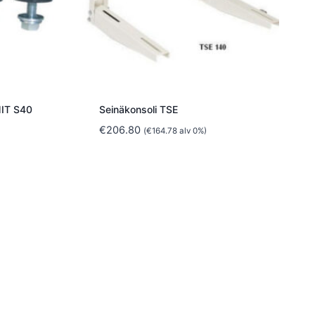
IT S40
Seinäkonsoli TSE
€
206.80
(
€
164.78
alv 0%)