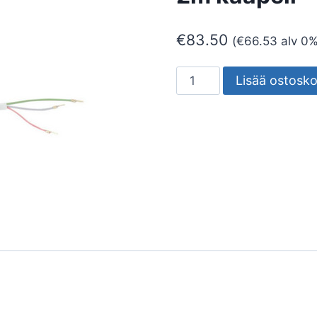
€
83.50
(
€
66.53
alv 0%
KIMA
Lisää ostosko
ALLASVASTUS
20W/m
0.95m
/
2m
kaapeli
määrä