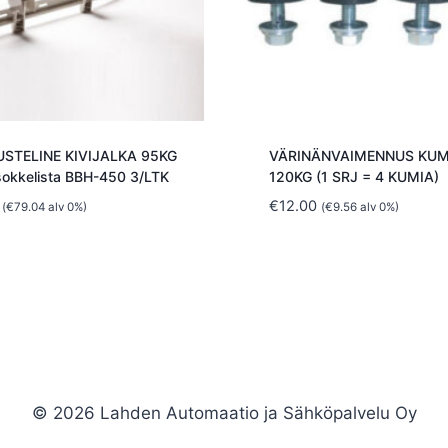
STELINE KIVIJALKA 95KG
VÄRINÄNVAIMENNUS KUM
okkelista BBH-450 3/LTK
120KG (1 SRJ = 4 KUMIA)
€
12.00
(
€
79.04
alv 0%)
(
€
9.56
alv 0%)
© 2026 Lahden Automaatio ja Sähköpalvelu Oy