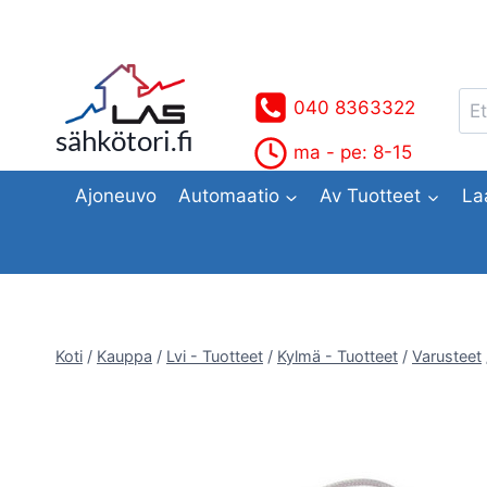
Siirry
sisältöön
Ets
040 8363322
sähkötori.fi
ma - pe: 8-15
Ajoneuvo
Automaatio
Av Tuotteet
La
Koti
/
Kauppa
/
Lvi - Tuotteet
/
Kylmä - Tuotteet
/
Varusteet