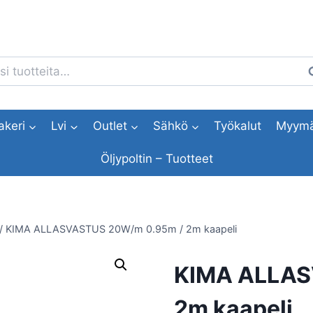
i:
H
akeri
Lvi
Outlet
Sähkö
Työkalut
Myymä
Öljypoltin – Tuotteet
/
KIMA ALLASVASTUS 20W/m 0.95m / 2m kaapeli
KIMA ALLAS
2m kaapeli