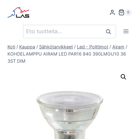
Siirry
sisältöön
0
Etsi:
Haku
Koti
/
Kauppa
/
Sähkötarvikkeet
/
Led - Polttimot
/
Airam
/
KOHDELAMPPU AIRAM LED PAR16 840 390LMGU10 36
3ST DIM