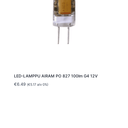
LED-LAMPPU AIRAM PO 827 100lm G4 12V
€
6.49
(
€
5.17
alv 0%)