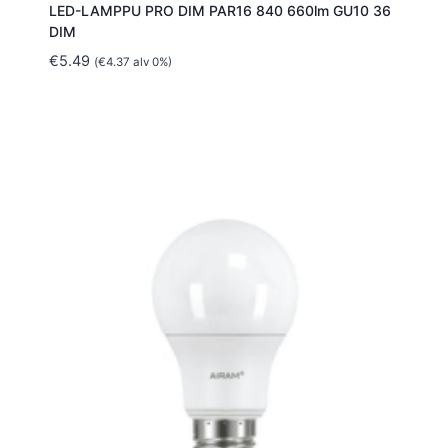
LED-LAMPPU PRO DIM PAR16 840 660lm GU10 36
DIM
€
5.49
(
€
4.37
alv 0%)