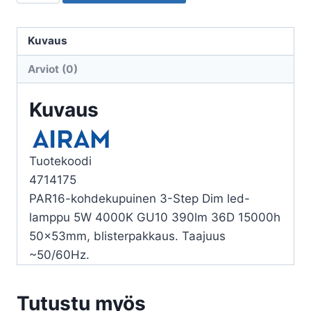
AIRAM
LED
PAR16
Kuvaus
840
Arviot (0)
390LMGU10
36
Kuvaus
3ST
DIM
määrä
Tuotekoodi
4714175
PAR16-kohdekupuinen 3-Step Dim led-
lamppu 5W 4000K GU10 390lm 36D 15000h
50x53mm, blisterpakkaus. Taajuus
~50/60Hz.
Tutustu myös