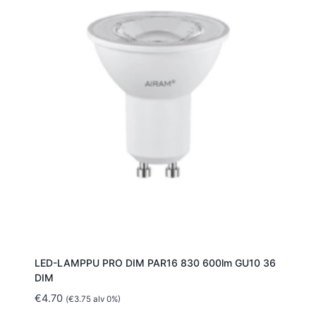
LED-LAMPPU PRO DIM PAR16 830 600lm GU10 36
DIM
€
4.70
(
€
3.75
alv 0%)