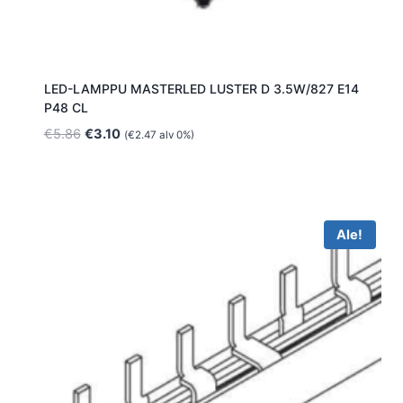
LED-LAMPPU MASTERLED LUSTER D 3.5W/827 E14
P48 CL
Alkuperäinen
Nykyinen
€
5.86
€
3.10
(
€
2.47
alv 0%)
hinta
hinta
oli:
on:
€5.86.
€3.10.
Ale!