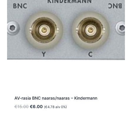
AV-rasia BNC naaras/naaras – Kindermann
Alkuperäinen
Nykyinen
€
15.00
€
6.00
(
€
4.78
alv 0%)
hinta
hinta
oli:
on:
€15.00.
€6.00.