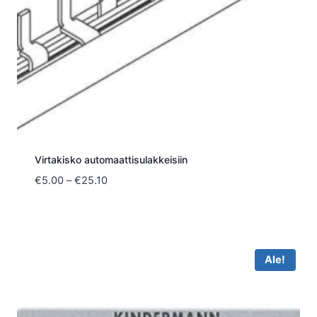
Virtakisko automaattisulakkeisiin
Hintaluokka:
€
5.00
–
€
25.10
€5.00
-
€25.10
Ale!