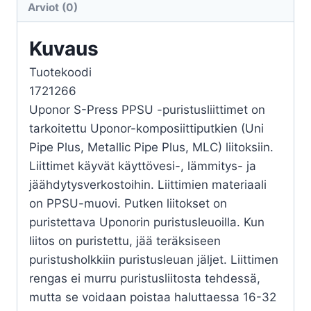
Arviot (0)
PPSU
määrä
Kuvaus
Tuotekoodi
1721266
Uponor S-Press PPSU -puristusliittimet on
tarkoitettu Uponor-komposiittiputkien (Uni
Pipe Plus, Metallic Pipe Plus, MLC) liitoksiin.
Liittimet käyvät käyttövesi-, lämmitys- ja
jäähdytysverkostoihin. Liittimien materiaali
on PPSU-muovi. Putken liitokset on
puristettava Uponorin puristusleuoilla. Kun
liitos on puristettu, jää teräksiseen
puristusholkkiin puristusleuan jäljet. Liittimen
rengas ei murru puristusliitosta tehdessä,
mutta se voidaan poistaa haluttaessa 16-32