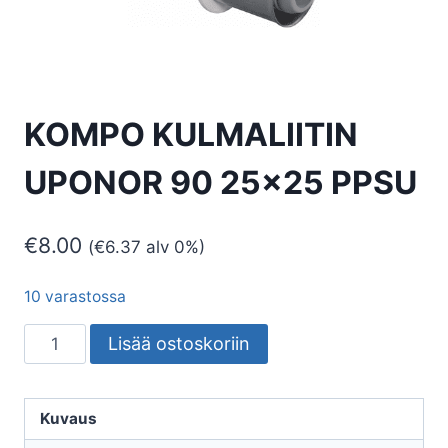
KOMPO KULMALIITIN
UPONOR 90 25×25 PPSU
€
8.00
(
€
6.37
alv 0%)
10 varastossa
KOMPO
Lisää ostoskoriin
KULMALIITIN
UPONOR
90
Kuvaus
25x25