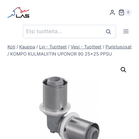
Siirry
sisältöön
0
Etsi:
Haku
Koti
/
Kauppa
/
Lvi - Tuotteet
/
Vesi - Tuotteet
/
Puristusosat
/
KOMPO KULMALIITIN UPONOR 90 25×25 PPSU