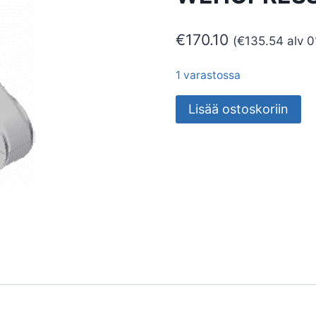
€
170.10
(
€
135.54
alv 0
1 varastossa
KOMPO
Lisää ostoskoriin
PURISTUSLEUKA
WEHOPRESS
32mm
määrä