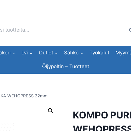
i:
H
akeri
Lvi
Outlet
Sähkö
Työkalut
Myymä
Öljypoltin – Tuotteet
UKA WEHOPRESS 32mm
KOMPO PUR
WEHOPRES