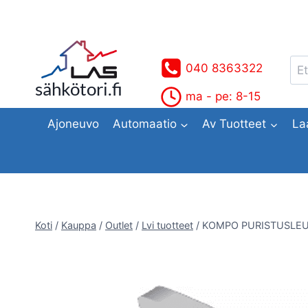
Siirry
sisältöön
Ets
040 8363322
sähkötori.fi
ma - pe: 8-15
Ajoneuvo
Automaatio
Av Tuotteet
La
Koti
/
Kauppa
/
Outlet
/
Lvi tuotteet
/
KOMPO PURISTUSLE