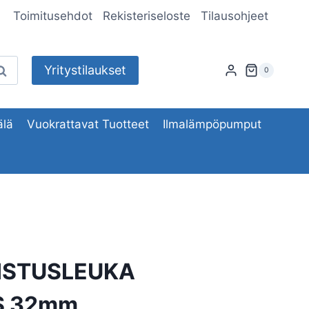
Toimitusehdot
Rekisteriseloste
Tilausohjeet
Yritystilaukset
aku
0
lä
Vuokrattavat Tuotteet
Ilmalämpöpumput
ISTUSLEUKA
S 32mm