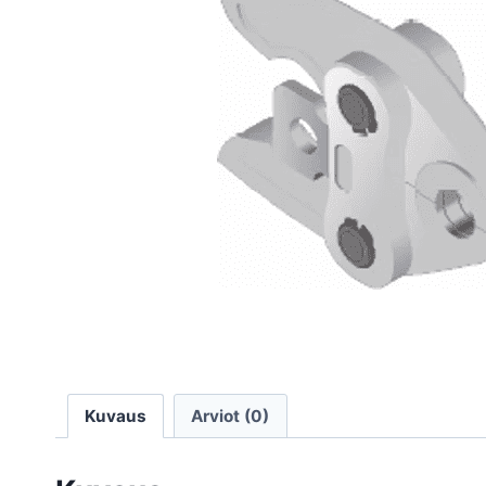
Kuvaus
Arviot (0)