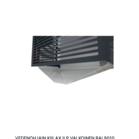
VEDENOHJAIN KIILAX ILP VALKOINEN RAL9010