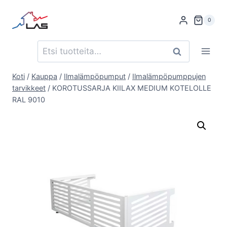
Siirry
sisältöön
0
Etsi:
Haku
Koti
/
Kauppa
/
Ilmalämpöpumput
/
Ilmalämpöpumppujen
tarvikkeet
/
KOROTUSSARJA KIILAX MEDIUM KOTELOLLE
RAL 9010