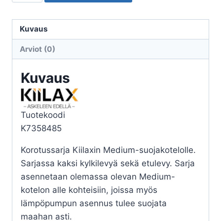
KIILAX
MEDIUM
KOTELOLLE
Kuvaus
RAL
Arviot (0)
9010
määrä
Kuvaus
Tuotekoodi
K7358485
Korotussarja Kiilaxin Medium-suojakotelolle.
Sarjassa kaksi kylkilevyä sekä etulevy. Sarja
asennetaan olemassa olevan Medium-
kotelon alle kohteisiin, joissa myös
lämpöpumpun asennus tulee suojata
maahan asti.