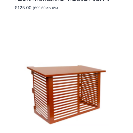
€
125.00
(
€
99.60
alv 0%)