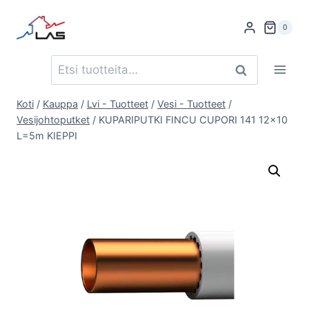
Siirry
sisältöön
0
Etsi:
Haku
Koti
/
Kauppa
/
Lvi - Tuotteet
/
Vesi - Tuotteet
/
Vesijohtoputket
/
KUPARIPUTKI FINCU CUPORI 141 12×10
L=5m KIEPPI