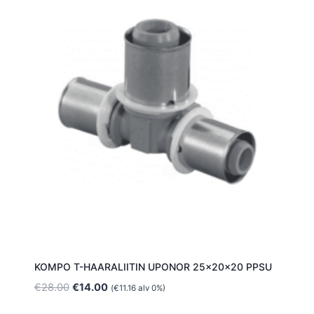
KOMPO T-HAARALIITIN UPONOR 25x20x20 PPSU
Alkuperäinen
Nykyinen
€
28.00
€
14.00
(
€
11.16
alv 0%)
hinta
hinta