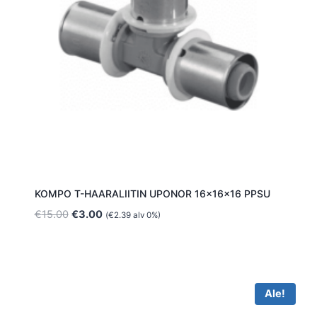
KOMPO T-HAARALIITIN UPONOR 16x16x16 PPSU
Alkuperäinen
Nykyinen
€
15.00
€
3.00
(
€
2.39
alv 0%)
hinta
hinta
oli:
on:
€15.00.
€3.00.
Ale!