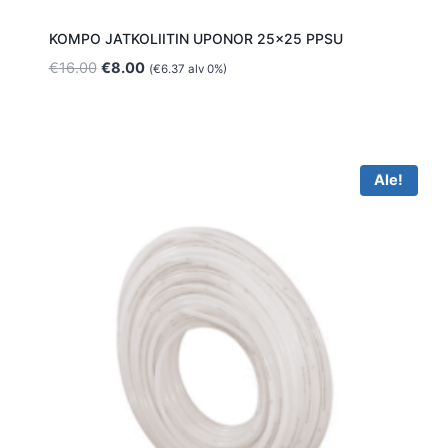
KOMPO JATKOLIITIN UPONOR 25×25 PPSU
Alkuperäinen
Nykyinen
€
16.00
€
8.00
(
€
6.37
alv 0%)
hinta
hinta
oli:
on:
€16.00.
€8.00.
Ale!