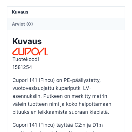
CUPORI
141
Kuvaus
12x10
Arviot (0)
L=5m
KIEPPI
Kuvaus
määrä
Tuotekoodi
1581254
Cupori 141 (Fincu) on PE-päällystetty,
vuotovesisuojattu kupariputki LV-
asennuksiin. Putkeen on merkitty metrin
välein tuotteen nimi ja koko helpottamaan
pituuksien leikkaamista suoraan kiepistä.
Cupori 141 (Fincu) täyttää C2:n ja D1:n