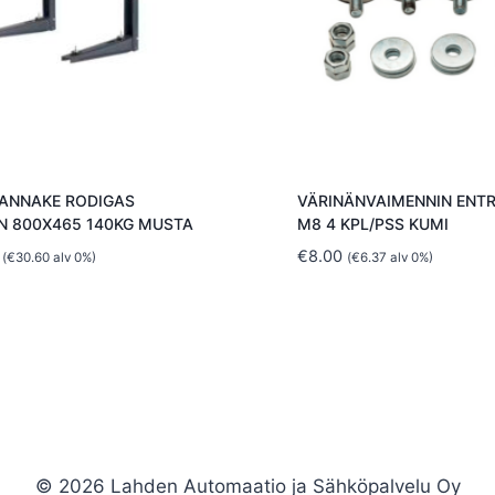
KANNAKE RODIGAS
VÄRINÄNVAIMENNIN ENT
N 800X465 140KG MUSTA
M8 4 KPL/PSS KUMI
€
8.00
(
€
30.60
alv 0%)
(
€
6.37
alv 0%)
© 2026 Lahden Automaatio ja Sähköpalvelu Oy