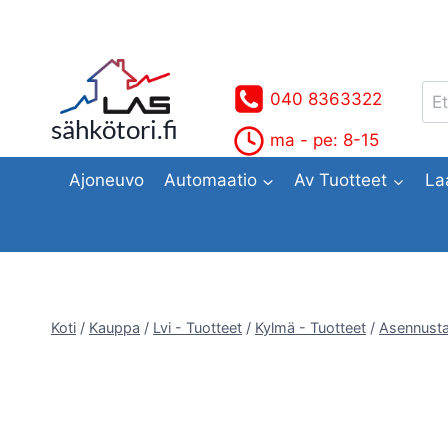
Siirry
sisältöön
Ets
040 8363322
sähkötori.fi
ma - pe: 8-15
Ajoneuvo
Automaatio
Av Tuotteet
La
Koti
/
Kauppa
/
Lvi - Tuotteet
/
Kylmä - Tuotteet
/
Asennusta