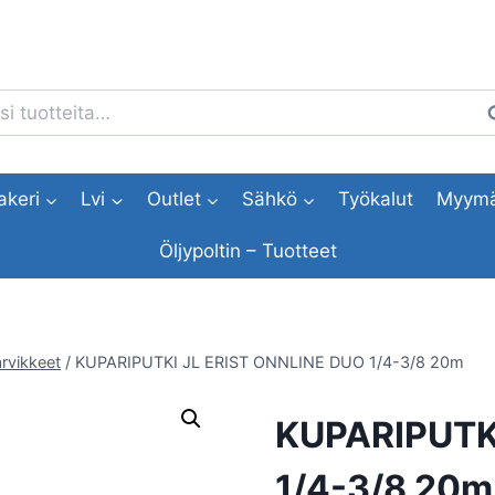
i:
H
akeri
Lvi
Outlet
Sähkö
Työkalut
Myymä
Öljypoltin – Tuotteet
rvikkeet
/
KUPARIPUTKI JL ERIST ONNLINE DUO 1/4-3/8 20m
KUPARIPUTK
1/4-3/8 20m