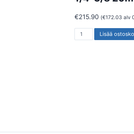
€
215.90
(
€
172.03
alv 
KUPARIPUTKI
Lisää ostosko
JL
ERIST
ONNLINE
DUO
1/4-
3/8
20m
määrä