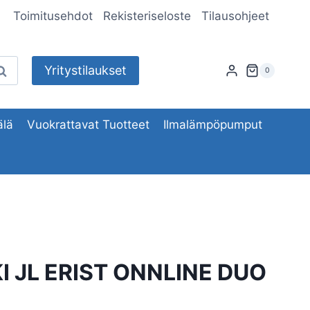
Toimitusehdot
Rekisteriseloste
Tilausohjeet
Yritystilaukset
aku
0
lä
Vuokrattavat Tuotteet
Ilmalämpöpumput
I JL ERIST ONNLINE DUO