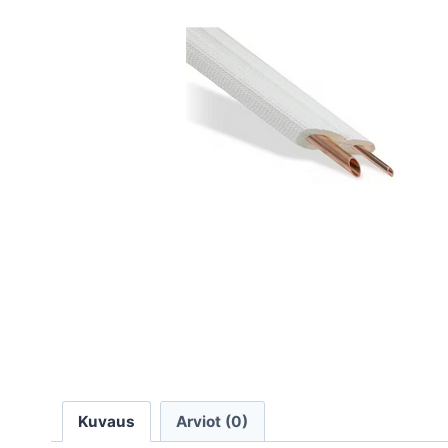
Kuvaus
Arviot (0)