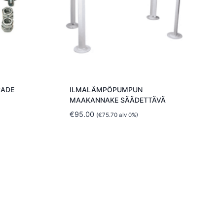
RADE
ILMALÄMPÖPUMPUN
MAAKANNAKE SÄÄDETTÄVÄ
€
95.00
(
€
75.70
alv 0%)