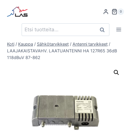
Siirry
sisältöön
0
Etsi:
Haku
Koti
/
Kauppa
/
Sähkötarvikkeet
/
Antenni tarvikkeet
/
LAAJAKAISTAVAHV. LAATUANTENNI HA 127R65 36dB
118dBuV 87-862