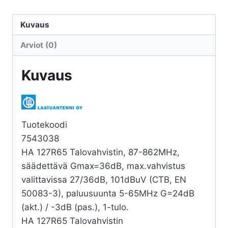
HA
127R65
Kuvaus
36dB
Arviot (0)
118dBuV
87-
Kuvaus
862
määrä
Tuotekoodi
7543038
HA 127R65 Talovahvistin, 87-862MHz,
säädettävä Gmax=36dB, max.vahvistus
valittavissa 27/36dB, 101dBuV (CTB, EN
50083-3), paluusuunta 5-65MHz G=24dB
(akt.) / -3dB (pas.), 1-tulo.
HA 127R65 Talovahvistin