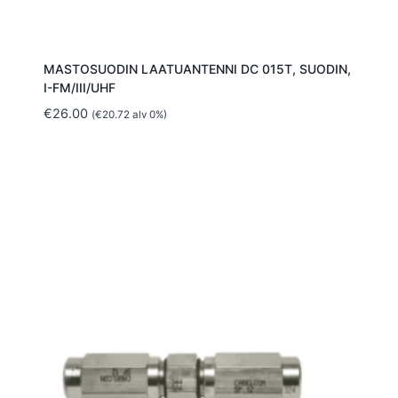
MASTOSUODIN LAATUANTENNI DC 015T, SUODIN,
I-FM/III/UHF
€
26.00
(
€
20.72
alv 0%)