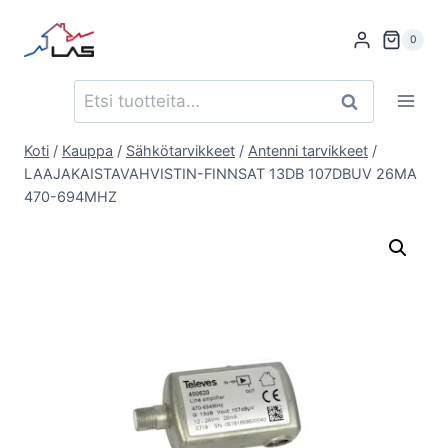
Siirry
sisältöön
0
Etsi:
Haku
Koti
/
Kauppa
/
Sähkötarvikkeet
/
Antenni tarvikkeet
/
LAAJAKAISTAVAHVISTIN-FINNSAT 13DB 107DBUV 26MA
470-694MHZ