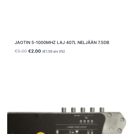
JAOTIN 5-1000MHZ LAJ 407L NELJÄÄN 7.5DB
Alkuperäinen
Nykyinen
€
5.00
€
2.00
(
€
1.59
alv 0%)
hinta
hinta
oli:
on:
€5.00.
€2.00.