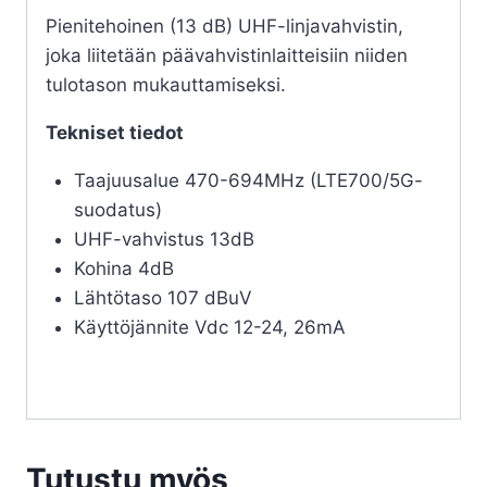
Pienitehoinen (13 dB) UHF-linjavahvistin,
joka liitetään päävahvistinlaitteisiin niiden
tulotason mukauttamiseksi.
Tekniset tiedot
Taajuusalue 470-694MHz (LTE700/5G-
suodatus)
UHF-vahvistus 13dB
Kohina 4dB
Lähtötaso 107 dBuV
Käyttöjännite Vdc 12-24, 26mA​
Tutustu myös