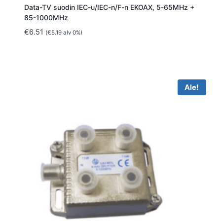
Data-TV suodin IEC-u/IEC-n/F-n EKOAX, 5-65MHz +
85-1000MHz
€
6.51
(
€
5.19
alv 0%)
Ale!