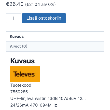
€
26.40
(
€
21.04
alv 0%)
LAAJAKAISTAVAHVISTIN-
Lisää ostoskoriin
FINNSAT
13DB
107DBUV
Kuvaus
26MA
Arviot (0)
470-
694MHZ
Kuvaus
määrä
Tuotekoodi
7550285
UHF-linjavahvistin 13dB 107dBuV 12…
24/26mA 470-694MHz