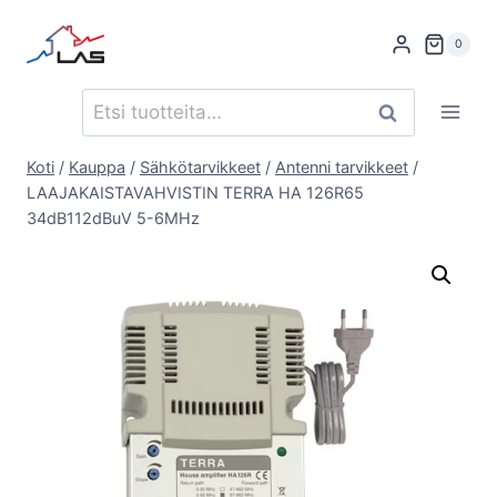
Siirry
sisältöön
0
Etsi:
Haku
Koti
/
Kauppa
/
Sähkötarvikkeet
/
Antenni tarvikkeet
/
LAAJAKAISTAVAHVISTIN TERRA HA 126R65
34dB112dBuV 5-6MHz