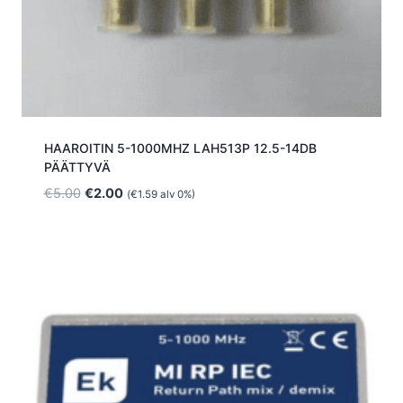
HAAROITIN 5-1000MHZ LAH513P 12.5-14DB
PÄÄTTYVÄ
Alkuperäinen
Nykyinen
€
5.00
€
2.00
(
€
1.59
alv 0%)
hinta
hinta
oli:
on:
€5.00.
€2.00.