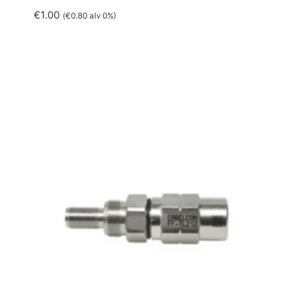
€
1.00
(
€
0.80
alv 0%)