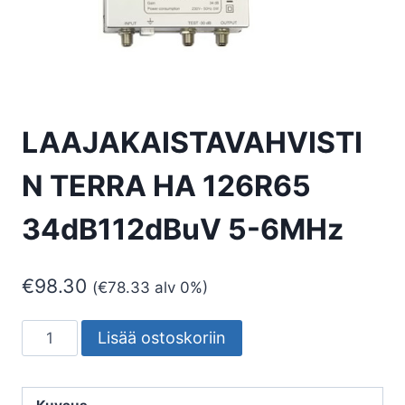
LAAJAKAISTAVAHVISTI
N TERRA HA 126R65
34dB112dBuV 5-6MHz
€
98.30
(
€
78.33
alv 0%)
LAAJAKAISTAVAHVISTIN
Lisää ostoskoriin
TERRA
HA
126R65