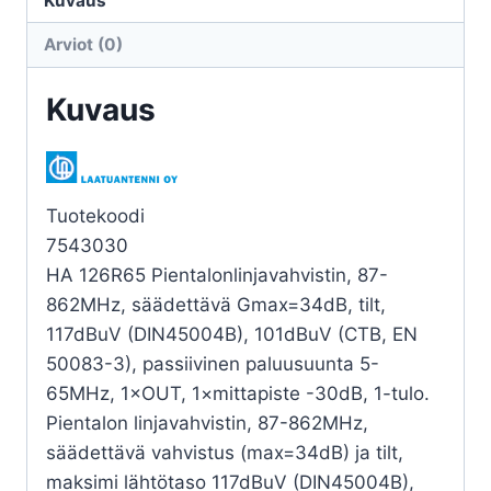
Kuvaus
34dB112dBuV
Arviot (0)
5-
6MHz
Kuvaus
määrä
Tuotekoodi
7543030
HA 126R65 Pientalonlinjavahvistin, 87-
862MHz, säädettävä Gmax=34dB, tilt,
117dBuV (DIN45004B), 101dBuV (CTB, EN
50083-3), passiivinen paluusuunta 5-
65MHz, 1×OUT, 1×mittapiste -30dB, 1-tulo.
Pientalon linjavahvistin, 87-862MHz,
säädettävä vahvistus (max=34dB) ja tilt,
maksimi lähtötaso 117dBuV (DIN45004B),