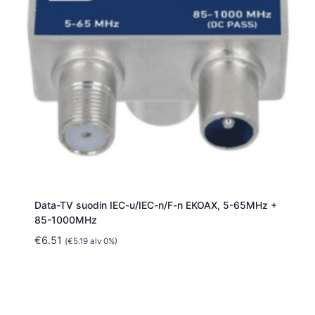
Data-TV suodin IEC-u/IEC-n/F-n EKOAX, 5-65MHz +
85-1000MHz
€
6.51
(
€
5.19
alv 0%)