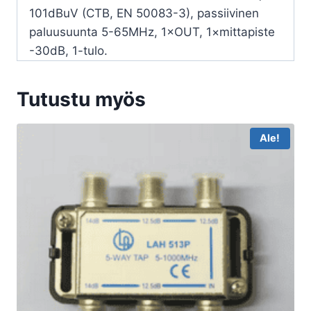
101dBuV (CTB, EN 50083-3), passiivinen
paluusuunta 5-65MHz, 1×OUT, 1×mittapiste
-30dB, 1-tulo.
Tutustu myös
Ale!