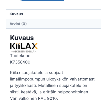
SUOJAKOTELO
KIILAX
VALKOINEN
Kuvaus
RAL9010
Arviot (0)
määrä
Kuvaus
Tuotekoodi
K7358400
Kiilax suojakotelolla suojaat
ilmalämpöpumpun ulkoyksikön vaivattomasti
ja tyylikkäästi. Metallinen suojakotelo on
siisti, kestävä, ja erittäin helppohoitoinen.
Väri valkoinen RAL 9010.