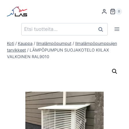
Siirry
sisältöön
0
Etsi:
Haku
Koti
/
Kauppa
/
Ilmalämpöpumput
/
Ilmalämpöpumppujen
tarvikkeet
/
LÄMPÖPUMPUN SUOJAKOTELO KIILAX
VALKOINEN RAL9010