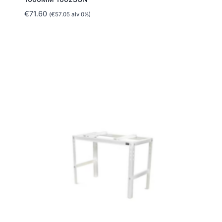
€
71.60
(
€
57.05
alv 0%)