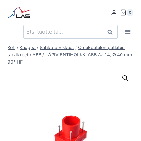
Siirry
sisältöön
0
Etsi:
Haku
Koti
/
Kauppa
/
Sähkötarvikkeet
/
Omakotitalon putkitus
tarvikkeet
/
ABB
/
LÄPIVIENTIHOLKKI ABB AJI14, Ø 40 mm,
90° HF