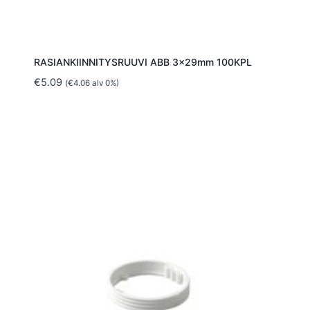
RASIANKIINNITYSRUUVI ABB 3x29mm 100KPL
€
5.09
(
€
4.06
alv 0%)