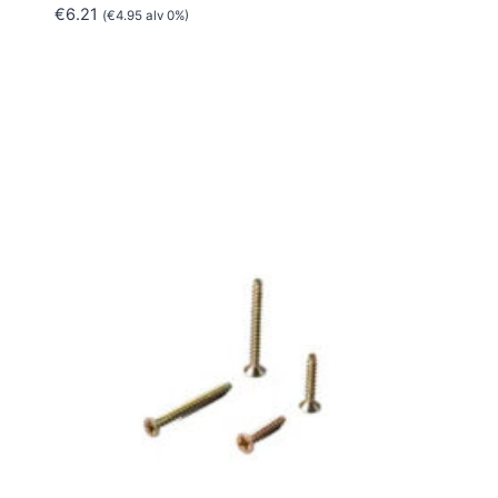
€
6.21
(
€
4.95
alv 0%)