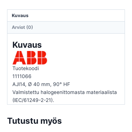
AJI14,
Ø
Kuvaus
40
Arviot (0)
mm,
90°
Kuvaus
HF
määrä
Tuotekoodi
1111066
AJI14, Ø 40 mm, 90° HF
Valmistettu halogeenittomasta materiaalista
(IEC/61249-2-21).
Tutustu myös