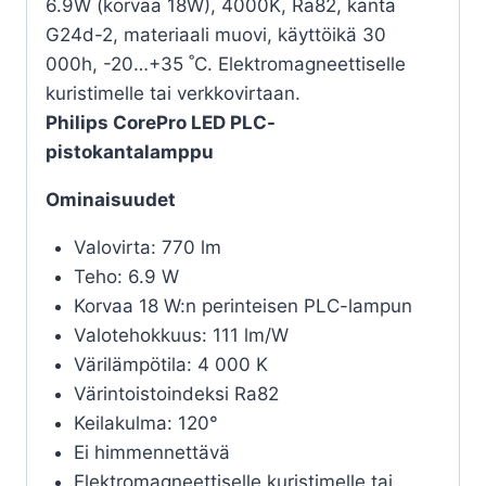
6.9W (korvaa 18W), 4000K, Ra82, kanta
G24d-2, materiaali muovi, käyttöikä 30
000h, -20…+35 ˚C. Elektromagneettiselle
kuristimelle tai verkkovirtaan.
Philips CorePro LED PLC-
pistokantalamppu
Ominaisuudet
Valovirta: 770 lm
Teho: 6.9 W
Korvaa 18 W:n perinteisen PLC-lampun
Valotehokkuus: 111 lm/W
Värilämpötila: 4 000 K
Värintoistoindeksi Ra82
Keilakulma: 120°
Ei himmennettävä
Elektromagneettiselle kuristimelle tai