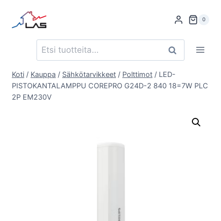
Siirry
sisältöön
0
Etsi:
Haku
Koti
/
Kauppa
/
Sähkötarvikkeet
/
Polttimot
/
LED-
PISTOKANTALAMPPU COREPRO G24D-2 840 18=7W PLC
2P EM230V