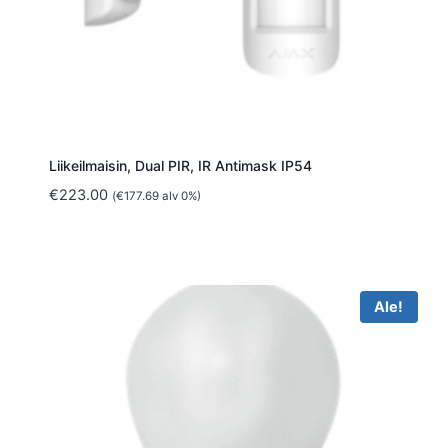
Liikeilmaisin, Dual PIR, IR Antimask IP54
€
223.00
(
€
177.69
alv 0%)
Ale!