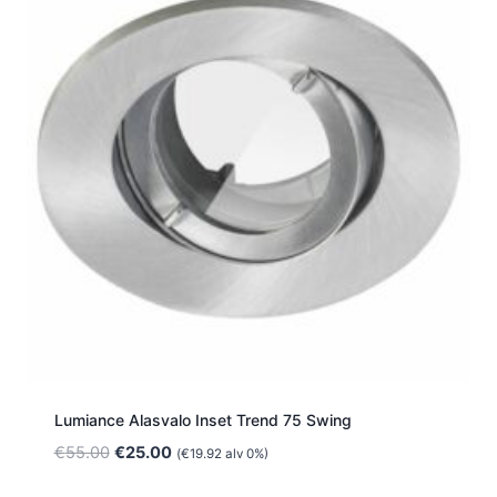
Lumiance Alasvalo Inset Trend 75 Swing
Alkuperäinen
Nykyinen
€
55.00
€
25.00
(
€
19.92
alv 0%)
hinta
hinta