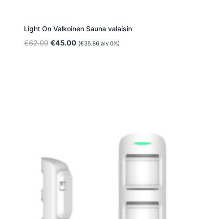
Light On Valkoinen Sauna valaisin
Alkuperäinen
Nykyinen
€
62.00
€
45.00
(
€
35.86
alv 0%)
hinta
hinta
oli:
on:
€62.00.
€45.00.