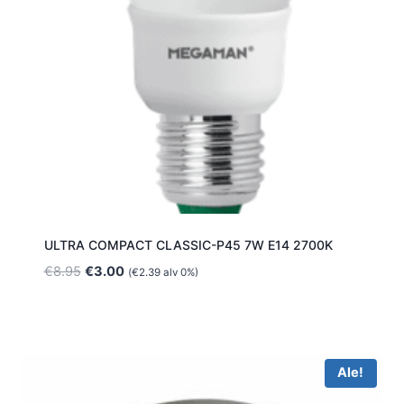
ULTRA COMPACT CLASSIC-P45 7W E14 2700K
Alkuperäinen
Nykyinen
€
8.95
€
3.00
(
€
2.39
alv 0%)
hinta
hinta
oli:
on:
€8.95.
€3.00.
Ale!