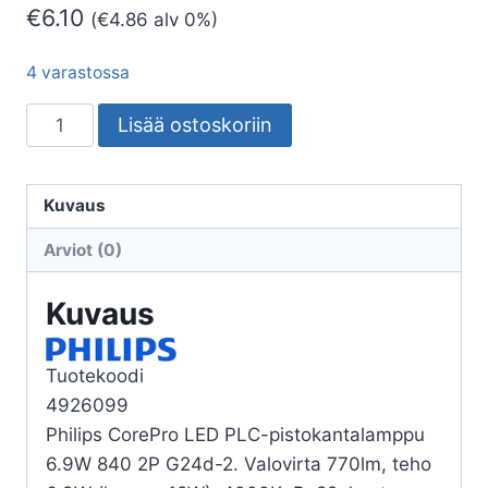
€
6.10
(
€
4.86
alv 0%)
4 varastossa
LED-
Lisää ostoskoriin
PISTOKANTALAMPPU
COREPRO
G24D-
Kuvaus
2
Arviot (0)
840
18=7W
Kuvaus
PLC
2P
Tuotekoodi
EM230V
4926099
määrä
Philips CorePro LED PLC-pistokantalamppu
6.9W 840 2P G24d-2. Valovirta 770lm, teho