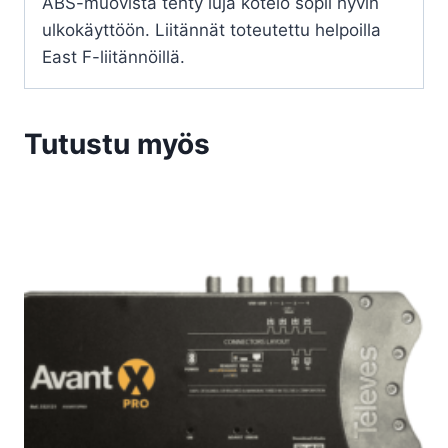
ABS-muovista tehty luja kotelo sopii hyvin
ulkokäyttöön. Liitännät toteutettu helpoilla
East F-liitännöillä.
Tutustu myös