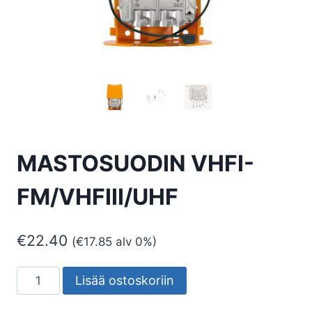
MASTOSUODIN VHFI-
FM/VHFIII/UHF
€
22.40
(
€
17.85
alv 0%)
MASTOSUODIN
Lisää ostoskoriin
VHFI-