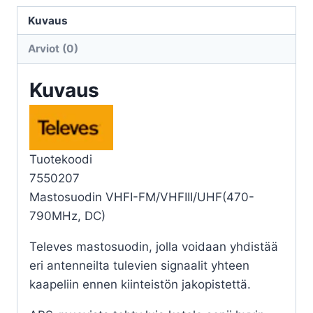
FM/VHFIII/UHF
määrä
Kuvaus
Arviot (0)
Kuvaus
Tuotekoodi
7550207
Mastosuodin VHFI-FM/VHFIII/UHF(470-
790MHz, DC)
Televes mastosuodin, jolla voidaan yhdistää
eri antenneilta tulevien signaalit yhteen
kaapeliin ennen kiinteistön jakopistettä.