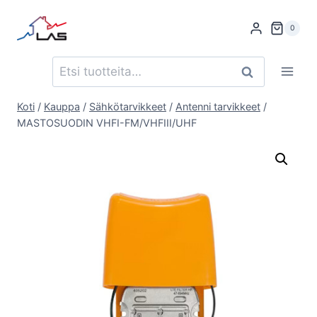
Siirry
sisältöön
0
Etsi:
Haku
Koti
/
Kauppa
/
Sähkötarvikkeet
/
Antenni tarvikkeet
/
MASTOSUODIN VHFI-FM/VHFIII/UHF