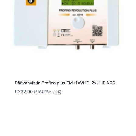
Päävahvistin Profino plus FM+1xVHF+2xUHF AGC
€
232.00
(
€
184.86
alv 0%)