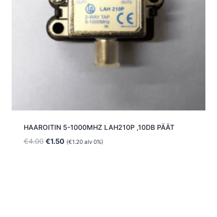
HAAROITIN 5-1000MHZ LAH210P ,10DB PÄÄT
Alkuperäinen
Nykyinen
€
4.00
€
1.50
(
€
1.20
alv 0%)
hinta
hinta
oli:
on:
€4.00.
€1.50.