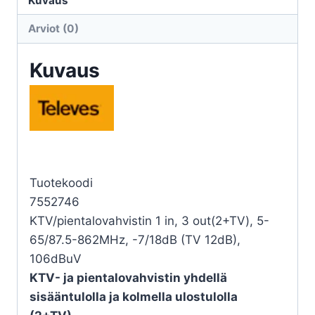
Kuvaus
-7/18dB
Arviot (0)
(TV
12dB)
Kuvaus
määrä
Tuotekoodi
7552746
KTV/pientalovahvistin 1 in, 3 out(2+TV), 5-
65/87.5-862MHz, -7/18dB (TV 12dB),
106dBuV
KTV- ja pientalovahvistin yhdellä
sisääntulolla ja kolmella ulostulolla