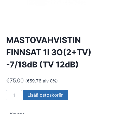
MASTOVAHVISTIN
FINNSAT 1I 3O(2+TV)
-7/18dB (TV 12dB)
€
75.00
(
€
59.76
alv 0%)
MASTOVAHVISTIN
Lisää ostoskoriin
FINNSAT
1I
3O(2+TV)