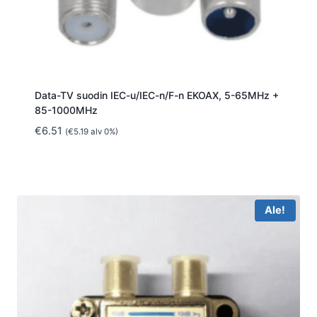
Data-TV suodin IEC-u/IEC-n/F-n EKOAX, 5-65MHz +
85-1000MHz
€
6.51
(
€
5.19
alv 0%)
Ale!