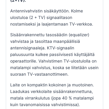
(2+TV).
Antennivahvistin sisäkäyttöön. Kolme
ulostuloa (2 + TV) signaalitason
nostamiseksi ja laajentamaan TV-verkkoa.
Sisäänrakennettu tasosäädin (equalizer)
vahvistaa ja tasoittaa maanpäällisiä
antennisignaaleja. KTV-signaalin
paluusuunta kulkee passiivisesti käyttäjältä
operaattorille. Vahvistimen TV-ulostulolla on
matalampi vahvistus, koska se liitetään usein
suoraan TV-vastaanottimeen.
Laite on kompaktin kokoinen ja muotoinen.
Laadukas verkkolaite sisäänrakennettuna,
matala virrankulutus (jopa 40 % matalampi
kuin tavanomaisissa vahvistimissa).