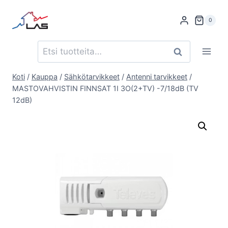
Siirry
sisältöön
0
Etsi:
Haku
Koti
/
Kauppa
/
Sähkötarvikkeet
/
Antenni tarvikkeet
/
MASTOVAHVISTIN FINNSAT 1I 3O(2+TV) -7/18dB (TV
12dB)