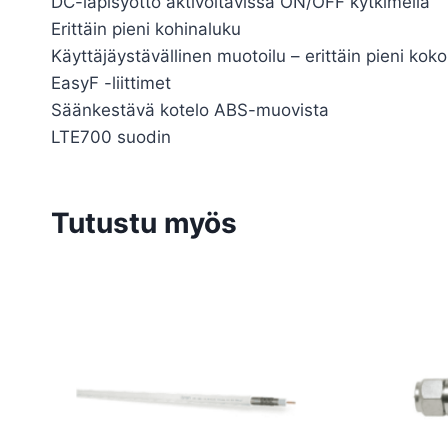
DC-läpisyöttö aktivoitavissa ON/OFF kytkimellä
Erittäin pieni kohinaluku
Käyttäjäystävällinen muotoilu – erittäin pieni koko
EasyF -liittimet
Säänkestävä kotelo ABS-muovista
LTE700 suodin
Tutustu myös