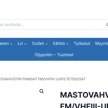
i:
H
akeri
Lvi
Outlet
Sähkö
Työkalut
Myymä
Öljypoltin – Tuotteet
OVAHVISTIN FINNSAT FM/VHFIII-UHF(LTE700)/SAT
MASTOVAHV
FM/VHFIII-