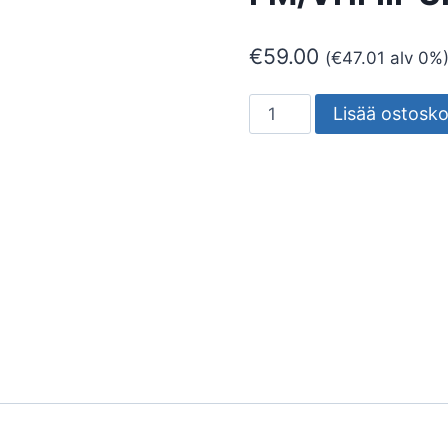
€
59.00
(
€
47.01
alv 0%
MASTOVAHVISTIN
Lisää ostosko
FINNSAT
FM/VHFIII-
UHF(LTE700)/SAT
määrä