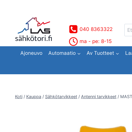
Siirry
sisältöön
Ets
040 8363322
sähkötori.fi
ma - pe: 8-15
Ajoneuvo
Automaatio
Av Tuotteet
La
Koti
/
Kauppa
/
Sähkötarvikkeet
/
Antenni tarvikkeet
/
MAST