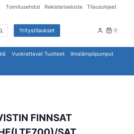
Toimitusehdot
Rekisteriseloste
Tilausohjeet
Yritystilaukset
aku
0
lä
Vuokrattavat Tuotteet
Ilmalämpöpumput
ISTIN FINNSAT
UHF(LTE700)/SAT