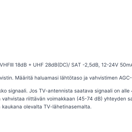
/ VHFIII 18dB + UHF 28dB(DC)/ SAT -2,5dB, 12-24V 50m
tin. Määritä haluamasi lähtötaso ja vahvistimen AGC- 
kko signaali. Jos TV-antennista saatava signaali on alle 
vahvistaa riittävän voimakkaan (45-74 dB) yhteyden saam
a kaukana olevalta TV-lähetinasemalta.