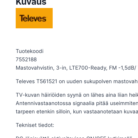
Kuvaus
Tuotekoodi
7552188
Mastovahvistin, 3-in, LTE700-Ready, FM -1,5dB
Televes T561521 on uuden sukupolven mastovahvis
TV-kuvan häiriöiden syynä on lähes aina liian hei
Antennivastaanotossa signaalia pitää useimmiten 
tarpeen etenkin silloin, kun vastaanotetaan kuva
Tekniset tiedot: